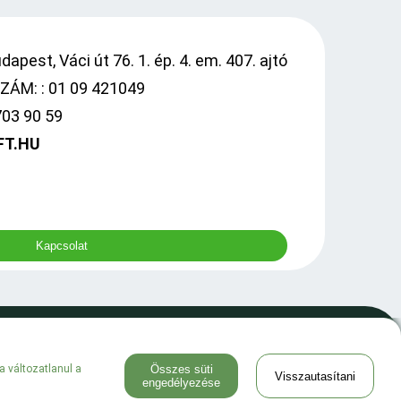
apest, Váci út 76. 1. ép. 4. em. 407. ajtó
ÁM: : 01 09 421049
703 90 59
FT.HU
Kapcsolat
0
a változatlanul a
Összes süti
Visszautasítani
engedélyezése