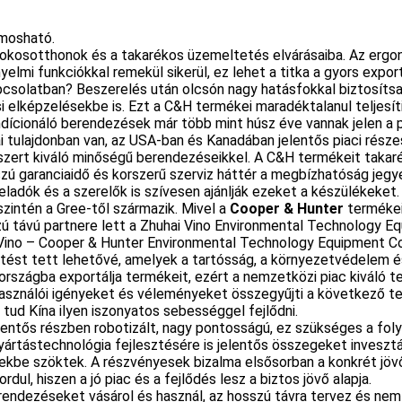
 mosható.
z okosotthonok és a takarékos üzemeltetés elvárásaiba. Az ergon
lmi funkciókkal remekül sikerül, ez lehet a titka a gyors expor
csolatban? Beszerelés után olcsón nagy hatásfokkal biztosítsa 
i elképzelésekbe is. Ezt a C&H termékei maradéktalanul teljesíti
dícionáló berendezések már több mint húsz éve vannak jelen a pi
i tulajdonban van, az USA-ban és Kanadában jelentős piaci rész
 szert kiváló minőségű berendezéseikkel. A C&H termékeit tak
szú garanciaidő és korszerű szerviz háttér a megbízhatóság jegy
ladók és a szerelők is szívesen ajánlják ezeket a készülékeket.
zintén a Gree-től származik. Mivel a
Cooper & Hunter
termékeit
 távú partnere lett a Zhuhai Vino Environmental Technology Equ
i Vino – Cooper & Hunter Environmental Technology Equipment Co
ztést tett lehetővé, amelyek a tartósság, a környezetvédelem é
rszágba exportálja termékeit, ezért a nemzetközi piac kiváló te
lhasználói igényeket és véleményeket összegyűjti a következő t
tud Kína ilyen iszonyatos sebességgel fejlődni.
lentős részben robotizált, nagy pontosságú, ez szükséges a fol
yártástechnológia fejlesztésére is jelentős összegeket inveszt
ekbe szöktek. A részvényesek bizalma elsősorban a konkrét jö
ul, hiszen a jó piac és a fejlődés lesz a biztos jövő alapja.
endezéseket vásárol és használ, az hosszú távra tervez és nem