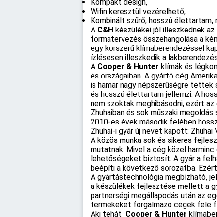
Kompakt design,
Wifin keresztül vezérelhető,
Kombinált szűrő, hosszú élettartam,
A
C&H
készülékei jól illeszkednek a
formatervezés összehangolása a kénye
egy korszerű klímaberendezéssel kap
ízlésesen illeszkedik a lakberendezés
A
Cooper & Hunter
klímák és légkon
és országaiban. A gyártó cég Amerika
is hamar nagy népszerűségre tettek
és hosszú élettartam jellemzi. A hos
nem szoktak meghibásodni, ezért az e
Zhuhaiban és sok műszaki megoldás s
2010-es évek második felében hosszú
Zhuhai-i gyár új nevet kapott: Zhuha
A közös munka sok és sikeres fejles
mutatnak. Mivel a cég közel harminc o
lehetőségeket biztosít. A gyár a fe
beépíti a következő sorozatba. Ezért 
A gyártástechnológia megbízható, je
a készülékek fejlesztése mellett a g
partnerségi megállapodás után az eg
termékeket forgalmazó cégek felé ford
Aki tehát
Cooper & Hunter
klímaber