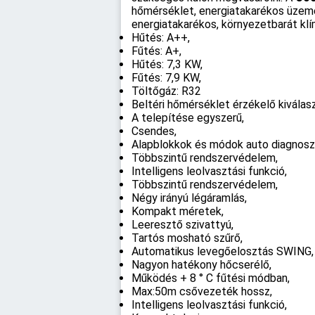
hőmérséklet, energiatakarékos üzeme
energiatakarékos, környezetbarát klí
Hűtés: A++,
Fűtés: A+,
Hűtés: 7,3 KW,
Fűtés: 7,9 KW,
Töltőgáz: R32
Beltéri hőmérséklet érzékelő kiválas
A telepítése egyszerű,
Csendes,
Alapblokkok és módok auto diagnoszt
Többszintű rendszervédelem,
Intelligens leolvasztási funkció,
Többszintű rendszervédelem,
Négy irányú légáramlás,
Kompakt méretek,
Leeresztő szivattyú,
Tartós mosható szűrő,
Automatikus levegőelosztás SWING,
Nagyon hatékony hőcserélő,
Működés + 8 ° C fűtési módban,
Max:50m csővezeték hossz,
Intelligens leolvasztási funkció,