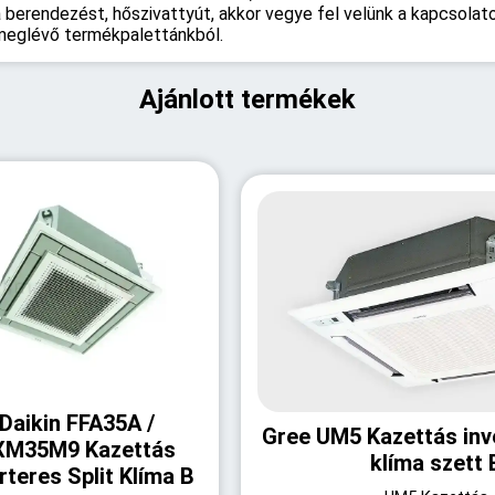
berendezést, hőszivattyút, akkor vegye fel velünk a kapcsolato
 meglévő termékpalettánkból.
Ajánlott termékek
Daikin FFA35A /
Gree UM5 Kazettás inv
XM35M9 Kazettás
klíma szett 
rteres Split Klíma B