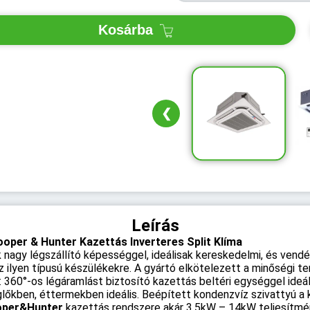
Kosárba
❮
Leírás
er & Hunter Kazettás Inverteres Split Klíma
nagy légszállító képességgel, ideálisak kereskedelmi, és vend
z ilyen típusú készülékekre. A gyártó elkötelezett a minőségi
 360°-os légáramlást biztosító kazettás beltéri egységgel ideális
glőkben, éttermekben ideális. Beépített kondenzvíz szivattyú a
per&Hunter
kazettás rendszere akár 3,5kW – 14kW teljesítmén