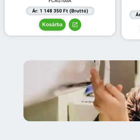
FCAG100A
Ár: 1 148 350 Ft (Bruttó)
Á
Kosárba