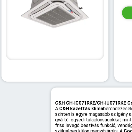
C&H CH-IC071RKE/CH-IU071RKE Coop
A
C&H kazettás klíma
berendezések 
szinten is egyre magasabb az igény a
gyártó, egyedi tulajdonságokkal, mint:
friss levegő beszívás funkció, vendé
szükséges külön megvásárolni. A
Coo