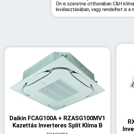
Ön is szeretne otthonában C&H klíma 
kiválasztásában, vagy rendelhet is a
Daikin FCAG100A + RZASG100MV1
R
Kazettás Inverteres Split Klíma B
Inve