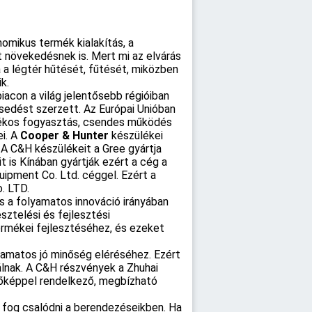
omikus termék kialakítás, a
t növekedésnek is. Mert mi az elvárás
a légtér hűtését, fűtését, miközben
k.
acon a világ jelentősebb régióiban
esedést szerzett. Az Európai Unióban
arékos fogyasztás, csendes működés
ei. A
Cooper & Hunter
készülékei
 A C&H készülékeit a Gree gyártja
 is Kínában gyártják ezért a cég a
ipment Co. Ltd. céggel. Ezért a
. LTD.
s a folyamatos innováció irányában
sztelési és fejlesztési
ermékei fejlesztéséhez, és ezeket
yamatos jó minőség eléréséhez. Ezért
álnak. A C&H részvények a Zhuhai
vőképpel rendelkező, megbízható
 fog csalódni a berendezéseikben. Ha