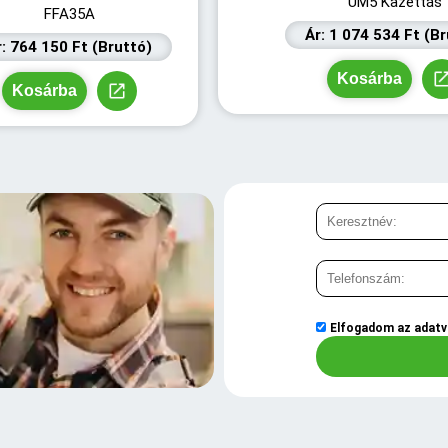
UM5 Kazettás
FFA35A
Ár: 1 074 534 Ft (B
r: 764 150 Ft (Bruttó)
Kosárba
Kosárba
Elfogadom az
adatv