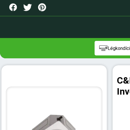
Légkondíci
C&
Inv