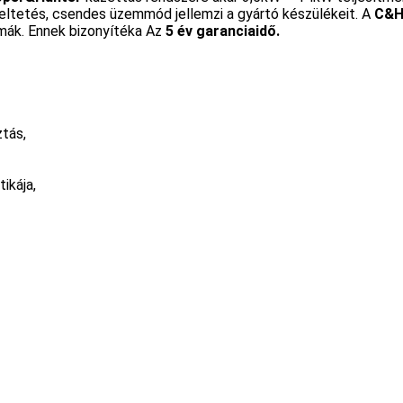
ltetés, csendes üzemmód jellemzi a gyártó készülékeit. A
C&
mák. Ennek bizonyítéka Az
5 év garanciaidő.
ztás,
ikája,