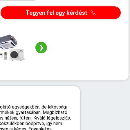
Tegyen fel egy kérdést
❯
églátó egységekben, de lakossági
 termékek gyártásában. Megbízható
 hűteni, fűteni. Kiváló légeloszlás,
 készülékben beépítve, így nem
yre is képes. Egyenletes