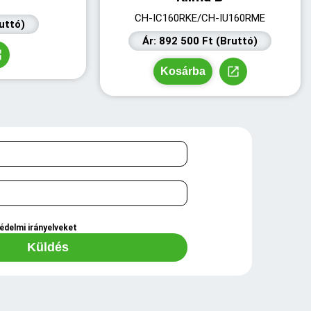
CH-IC160RKE/CH-IU160RME
ruttó)
Ár: 892 500 Ft (Bruttó)
Kosárba
édelmi irányelveket
Küldés