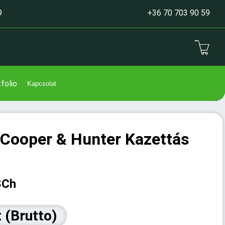
9
+36 70 703 90 59
folio
Kapcsolat
ooper & Hunter Kazettás
8Ch
 (Brutto)