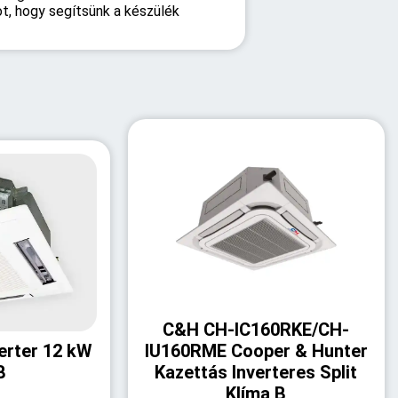
t, hogy segítsünk a készülék
C&H CH-IC160RKE/CH-
erter 12 kW
IU160RME Cooper & Hunter
B
Kazettás Inverteres Split
Klíma B