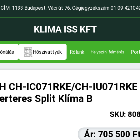
CÍM: 1133 Budapest, Váci út 76. Cégjegyzékszám 01 09 42104
KLIMA ISS KFT
ónálás
Hőszivattyúk
Rólunk
Port
Helyszíni felmérés
H CH-IC071RKE/CH-IU071RKE C
erteres Split Klíma B
SKU: 80
Ár: 705 500 Ft