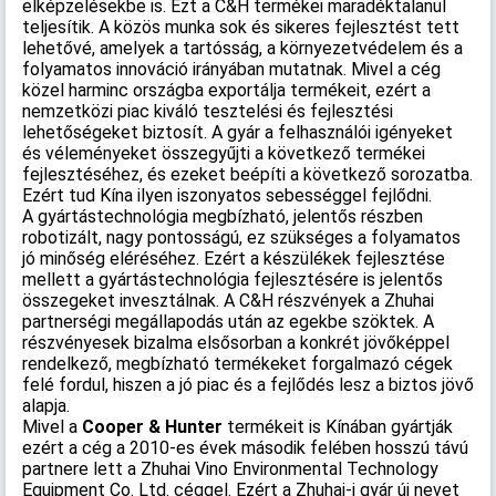
elképzelésekbe is. Ezt a C&H termékei maradéktalanul
teljesítik. A közös munka sok és sikeres fejlesztést tett
lehetővé, amelyek a tartósság, a környezetvédelem és a
folyamatos innováció irányában mutatnak. Mivel a cég
közel harminc országba exportálja termékeit, ezért a
nemzetközi piac kiváló tesztelési és fejlesztési
lehetőségeket biztosít. A gyár a felhasználói igényeket
és véleményeket összegyűjti a következő termékei
fejlesztéséhez, és ezeket beépíti a következő sorozatba.
Ezért tud Kína ilyen iszonyatos sebességgel fejlődni.
A gyártástechnológia megbízható, jelentős részben
robotizált, nagy pontosságú, ez szükséges a folyamatos
jó minőség eléréséhez. Ezért a készülékek fejlesztése
mellett a gyártástechnológia fejlesztésére is jelentős
összegeket invesztálnak. A C&H részvények a Zhuhai
partnerségi megállapodás után az egekbe szöktek. A
részvényesek bizalma elsősorban a konkrét jövőképpel
rendelkező, megbízható termékeket forgalmazó cégek
felé fordul, hiszen a jó piac és a fejlődés lesz a biztos jövő
alapja.
Mivel a
Cooper & Hunter
termékeit is Kínában gyártják
ezért a cég a 2010-es évek második felében hosszú távú
partnere lett a Zhuhai Vino Environmental Technology
Equipment Co. Ltd. céggel. Ezért a Zhuhai-i gyár új nevet