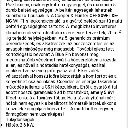
Praktikusan, csak egy kültéri egységgel, és maximum 5
darab beltéri egységgel. A beltéri egységek lehetnek
különböző típusúak is. A Cooper & Hunter
CH-S09FTXE-
NG
WI-FI-s légkondicionáló, a a gyártó belépő szintű multi
beltéri egységéghez tartozik. A megbízható inverteres
2
klímaberendezést oldalfalra szerelésre tervezték, 20 m
-ig terjedő helyiségekben. Az 5. generációs prémium
berendezések, és alkatrészek, az összeszerelés és az
anyagok minősége még magasabb. Továbbfejlesztett
korróziógátló bevonat A Blue Fin bevonat még
megbízhatóbb védelmet nyújt a hőcserélőben a rozsda
ellen, és növeli a hőátadás hatékonyságát, ezáltal
csökkentve az energiafogyasztást. E készülék
választásával hosszú időre biztosítjuk a komfortot és a
kényelmet családunknak. Csendes és energia takarékos
működés jellemzi a C&H készülékeit. Erről a gyártó által
adott hosszú garanciaidő ad biztosítékot,
amely 5 év!
IFeel funkció a távirányítóban: Ha a távirányítónál mért
hőfok nem egyezik a beállított hőmérséklettel, akkor a
készülék korrigálja a hőérzetet. A multi beltéri egység
önmagában nem üzemképes!
Tulajdonságok:
Hűtés: 2,6 kW,