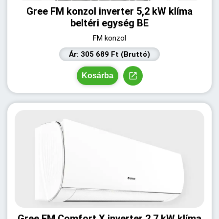
Gree FM konzol inverter 5,2 kW klíma
beltéri egység BE
FM konzol
Ár: 305 689 Ft (Bruttó)
Kosárba
Gree FM Comfort X inverter 2,7 kW klíma