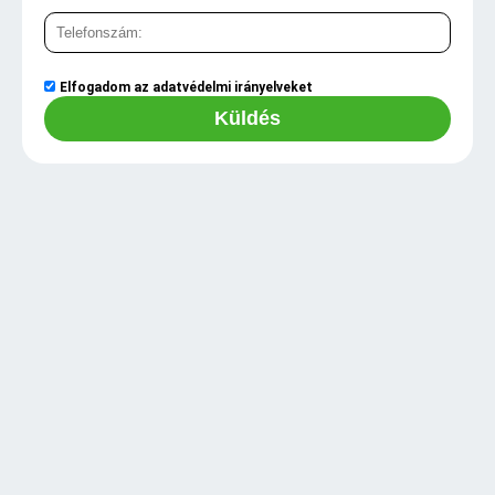
Elfogadom az
adatvédelmi irányelveket
Küldés