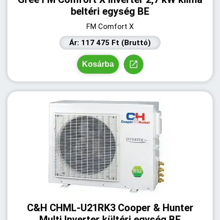
beltéri egység BE
FM Comfort X
Ár: 117 475 Ft (Bruttó)
Kosárba
C&H CHML-U21RK3 Cooper & Hunter
Multi Inverter kültéri egység BE