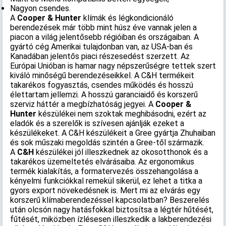
Nagyon csendes.
A
Cooper & Hunter
klímák és légkondicionáló
berendezések már több mint húsz éve vannak jelen a
piacon a világ jelentősebb régióiban és országaiban. A
gyártó cég Amerikai tulajdonban van, az USA-ban és
Kanadában jelentős piaci részesedést szerzett. Az
Európai Unióban is hamar nagy népszerűségre tettek szert
kiváló minőségű berendezéseikkel. A C&H termékeit
takarékos fogyasztás, csendes működés és hosszú
élettartam jellemzi. A hosszú garanciaidő és korszerű
szerviz háttér a megbízhatóság jegyei. A
Cooper &
Hunter
készülékei nem szoktak meghibásodni, ezért az
eladók és a szerelők is szívesen ajánlják ezeket a
készülékeket. A C&H készülékeit a Gree gyártja Zhuhaiban
és sok műszaki megoldás szintén a Gree-től származik.
A
C&H
készülékei jól illeszkednek az okosotthonok és a
takarékos üzemeltetés elvárásaiba. Az ergonomikus
termék kialakítás, a formatervezés összehangolása a
kényelmi funkciókkal remekül sikerül, ez lehet a titka a
gyors export növekedésnek is. Mert mi az elvárás egy
korszerű klímaberendezéssel kapcsolatban? Beszerelés
után olcsón nagy hatásfokkal biztosítsa a légtér hűtését,
fűtését, miközben ízlésesen illeszkedik a lakberendezési