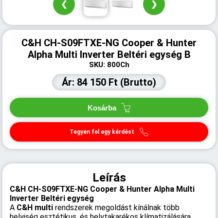
❮
❯
C&H CH-S09FTXE-NG Cooper & Hunter
Alpha Multi Inverter Beltéri egység B
SKU: 800Ch
Ár: 84 150 Ft (Brutto)
Kosárba
Tegyen fel egy kérdést
Leírás
C&H CH-S09FTXE-NG Cooper & Hunter Alpha Multi
Inverter Beltéri egység
A
C&H multi
rendszerek megoldást kínálnak több
helyiség esztétikus, és helytakarékos klímatizálására.