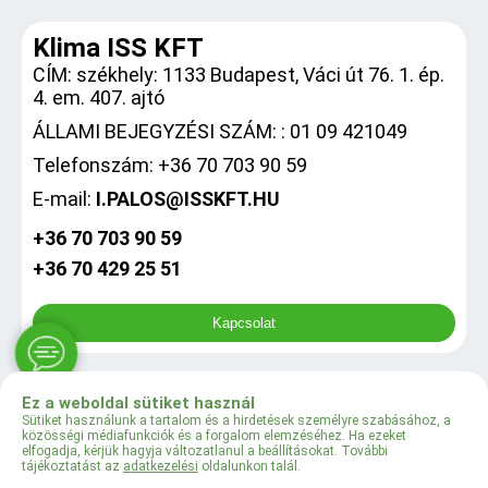
Klima ISS KFT
CÍM: székhely: 1133 Budapest, Váci út 76. 1. ép.
4. em. 407. ajtó
ÁLLAMI BEJEGYZÉSI SZÁM: : 01 09 421049
Telefonszám: +36 70 703 90 59
E-mail:
I.PALOS@ISSKFT.HU
+36 70 703 90 59
+36 70 429 25 51
Kapcsolat
Ez a weboldal sütiket használ
0
Sütiket használunk a tartalom és a hirdetések személyre szabásához, a
közösségi médiafunkciók és a forgalom elemzéséhez. Ha ezeket
elfogadja, kérjük hagyja változatlanul a beállításokat. További
tájékoztatást az
adatkezelési
oldalunkon talál.
© 2024 Klima ISS KFT