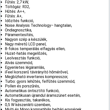
Fűtés: 2,7 kW,
Töltőgáz: R32,
Hűtés: A++,
Fűtés: A+,
Időzítés funkció,
Noise Analysis Technology– hangtalan,
Öndiagnosztika,
Páramentesítés,
Nagyon szép a készülék,
Nagy méretű LCD panel,
8-fokos temperálás elfagyás ellen,
Huzat-hatás megelőzés,
Leolvasztás funkció,
Alvás üzemmód,
Egyenletes légáramlás,
iFeel korszerű távirányító hőmérővel,
Megbízható inverteres kompresszor,
Turbo: gyors lehűtés, felfűtés üzemmód,
Pollen és porszűrés,
Automatikus öntisztító funkció,
Automatikusan újraindul áramszünet esetén,
Kis fogyasztás, takarékos,
0,5 W készenléti üzemben,
Multi és Mono kompatibilis beltéri egységek,