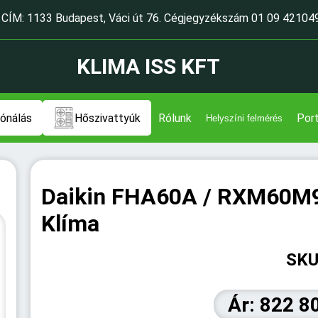
CÍM: 1133 Budapest, Váci út 76. Cégjegyzékszám 01 09 42104
KLIMA ISS KFT
ónálás
Hőszivattyúk
Rólunk
Port
Helyszíni felmérés
Daikin FHA60A / RXM60M9 
Klíma
SKU
Ár: 822 8