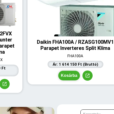
12FVX
unter
Daikin FHA100A / RZASG100MV1
arapet
Parapet Inverteres Split Klíma
íma
FHA100A
VX
Ár: 1 614 150 Ft (Bruttó)
0 Ft
)
Kosárba