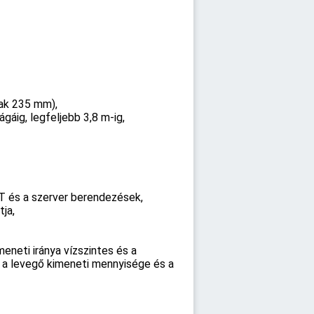
ak 235 mm),
áig, legfeljebb 3,8 m-ig,
IT és a szerver berendezések,
ja,
neti iránya vízszintes és a
 a levegő kimeneti mennyisége és a