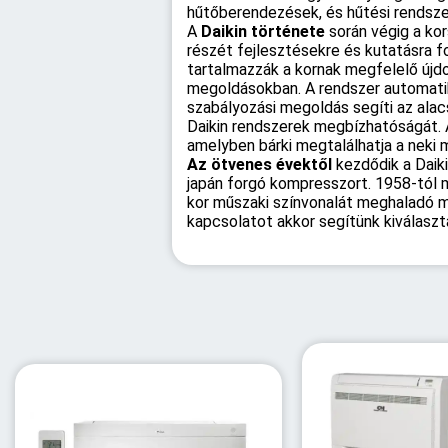
hűtőberendezések, és hűtési rendszer
A
Daikin története
során végig a kor
részét fejlesztésekre és kutatásra 
tartalmazzák a kornak megfelelő újd
megoldásokban. A rendszer automatik
szabályozási megoldás segíti az alacs
Daikin rendszerek megbízhatóságát.
amelyben bárki megtalálhatja a neki 
Az ötvenes évektől
kezdődik a Daiki
japán forgó kompresszort. 1958-tól m
kor műszaki színvonalát meghaladó 
kapcsolatot akkor segítünk kiválasz