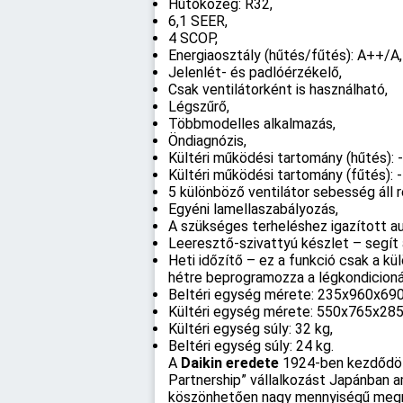
Hűtőközeg: R32,
6,1 SEER,
4 SCOP,
Energiaosztály (hűtés/fűtés): A++/A,
Jelenlét- és padlóérzékelő,
Csak ventilátorként is használható,
Légszűrő,
Többmodelles alkalmazás,
Öndiagnózis,
Kültéri működési tartomány (hűtés): 
Kültéri működési tartomány (fűtés): 
5 különböző ventilátor sebesség áll
Egyéni lamellaszabályozás,
A szükséges terheléshez igazított au
Leeresztő-szivattyú készlet – segít
Heti időzítő – ez a funkció csak a kü
hétre beprogramozza a légkondicionál
Beltéri egység mérete: 235x960x69
Kültéri egység mérete: 550x765x28
Kültéri egység súly: 32 kg,
Beltéri egység súly: 24 kg.
A
Daikin eredete
1924-ben kezdődött
Partnership” vállalkozást Japánban 
köszönhetően nagy mennyiségű megrend