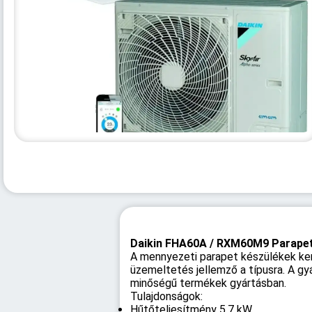
Daikin FHA60A / RXM60M9 Parapet 
A mennyezeti parapet készülékek ker
üzemeltetés jellemző a típusra. A gy
minőségű termékek gyártásban.
Tulajdonságok:
Hűtőteljesítmény 5,7 kW,