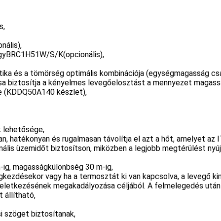
s,
nális),
gyBRC1H51W/S/K(opcionális),
tika és a tömörség optimális kombinációja (egységmagasság cs
 biztosítja a kényelmes levegőelosztást a mennyezet magasság
ge (KDDQ50A140 készlet),
k lehetősége,
an, hatékonyan és rugalmasan távolítja el azt a hőt, amelyet az 
lis üzemidőt biztosítson, miközben a legjobb megtérülést nyújt
-ig, magasságkülönbség 30 m-ig,
zdésekor vagy ha a termosztát ki van kapcsolva, a levegő kime
 keletkezésének megakadályozása céljából. A felmelegedés után
 állítható,
i szöget biztosítanak,