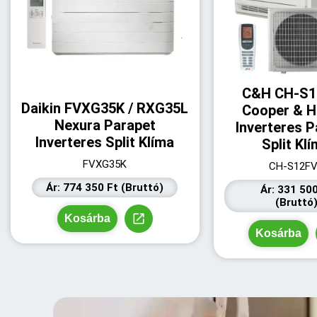
C&H CH-S
Daikin FVXG35K / RXG35L
Cooper & H
Nexura Parapet
Inverteres P
Inverteres Split Klíma
Split Kl
FVXG35K
CH-S12F
Ár: 774 350 Ft (Bruttó)
Ár: 331 50
(Bruttó
Kosárba
Kosárba