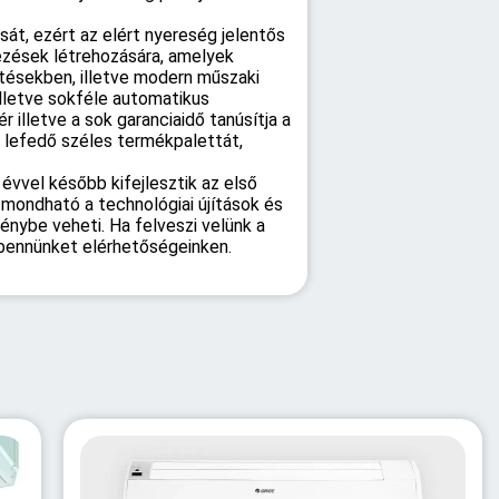
át, ezért az elért nyereség jelentős
ezések létrehozására, amelyek
ztésekben, illetve modern műszaki
lletve sokféle automatikus
 illetve a sok garanciaidő tanúsítja a
 lefedő széles termékpalettát,
évvel később kifejlesztik az első
 mondható a technológiai újítások és
énybe veheti. Ha felveszi velünk a
 bennünket elérhetőségeinken.