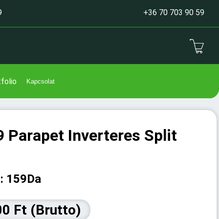
9
+36 70 703 90 59
folio
Kapcsolat
Parapet Inverteres Split
: 159Da
00 Ft (Brutto)