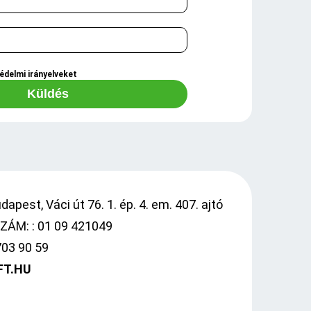
édelmi irányelveket
Küldés
apest, Váci út 76. 1. ép. 4. em. 407. ajtó
ÁM: : 01 09 421049
703 90 59
FT.HU