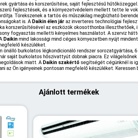
ek gyártása és korszerűsítése, saját fejlesztésű hűtőközeggel.
szerű fejlesztések, és a környezetvédelem mellett tette le voks
fordítja. Törekszenek a tartós és műszakilag megbízható berend
onságokat is. A
Daikin élen jár
az inverteres technológiai fejles
a korszerűsítésével az eszközök okosotthonba illeszthetőek, i
ony fogyasztás melletti kényelmes használatot. A szerviz háttér
 A
Daikin
mind lakossági mind céges környezetben nyújt mindent
megfelelő készüléket.
n önálló burkolatos légkondicionáló rendszer sorozatgyártása, 6 
ár saját burkolatos hőszivattyút dobnak piacra. Ez világelsőnek
megoldások miatt. A
Daikin szakértő
segítségét cégünknél is ig
tani az Ön igényeinek pontosan megfelelő készüléket. Keressen
Ajánlott termékek