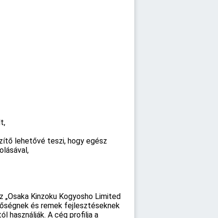
t,
őzítő lehetővé teszi, hogy egész
olásával,
az „Osaka Kinzoku Kogyosho Limited
inőségnek és remek fejlesztéseknek
 használják. A cég profilja a