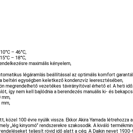
-10°C – 46°C,
-15°C – 18°C,
 rendelkezésre maximális kényelem,
tomatikus légáramlás beállítással az optimális komfort garantál
 a beltéri egységben keletkező kondenzvíz leeresztésében,
lön megrendelhető vezetékes távirányítóval érhető el. A heti id
ót, így nem kell bajlódnia a berendezés manuális ki- és bekapcs
0 mm,
5 mm,
, közel 100 évre nyúlik vissza. Ekkor Akira Yamada létrehozza 
amely „lég kinyomó” rendszerekre szakosodik. A kiváló termékm
eléseket teljesít rövid idő alatt a cég. A Daikin nevet 1930-tól