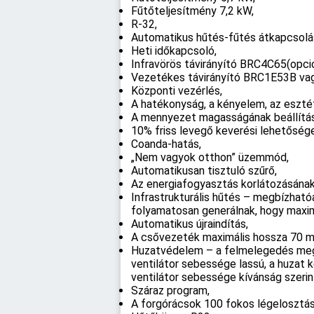
Fűtőteljesítmény 7,2 kW,
R-32,
Automatikus hűtés-fűtés átkapcsolá
Heti időkapcsoló,
Infravörös távirányító BRC4C65(opcio
Vezetékes távirányító BRC1E53B va
Központi vezérlés,
A hatékonyság, a kényelem, az eszté
A mennyezet magasságának beállítása
10% friss levegő keverési lehetősé
Coanda-hatás,
„Nem vagyok otthon” üzemmód,
Automatikusan tisztuló szűrő,
Az energiafogyasztás korlátozásána
Infrastrukturális hűtés – megbízható
folyamatosan generálnak, hogy maximá
Automatikus újraindítás,
A csővezeték maximális hossza 70 m
Huzatvédelem – a felmelegedés megke
ventilátor sebessége lassú, a huzat
ventilátor sebessége kívánság szerint
Száraz program,
A forgórácsok 100 fokos légelosztás