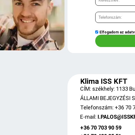
Elfogadom az
adatv
Klima ISS KFT
CÍM: székhely: 1133 Bud
ÁLLAMI BEJEGYZÉSI SZ
Telefonszám: +36 70 
E-mail:
I.PALOS@ISSK
+36 70 703 90 59