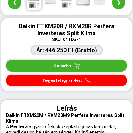
❮
❯
Daikin FTXM20R / RXM20R Perfera
Inverteres Split Klíma
SKU: 011Da-1
Ár: 446 250 Ft (Brutto)
Kosárba
Tegyen fel egy kérdést
Leírás
Daikin FTXM20M / RXM20M9 Perfera Inverteres Split
Klíma
A
Perfera
a gyártó felsőközépkategóriás készüléke,
egyedi design beltéri egységgel. Kitűnő energia