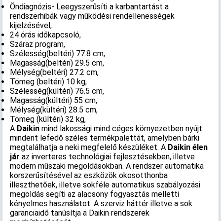
Öndiagnózis- Leegyszerűsíti a karbantartást a
rendszerhibák vagy működési rendellenességek
kijelzésével,
24 órás időkapcsoló,
Száraz program,
Szélesség(beltéri) 77.8 cm,
Magasság(beltéri) 29.5 cm,
Mélység(beltéri) 27.2 cm,
Tömeg (beltéri) 10 kg,
Szélesség(kültéri) 76.5 cm,
Magasság(kültéri) 55 cm,
Mélység(kültéri) 28.5 cm,
Tömeg (kültéri) 32 kg,
A
Daikin
mind lakossági mind céges környezetben nyújt
mindent lefedő széles termékpalettát, amelyben bárki
megtalálhatja a neki megfelelő készüléket. A
Daikin élen
jár
az inverteres technológiai fejlesztésekben, illetve
modern műszaki megoldásokban. A rendszer automatika
korszerűsítésével az eszközök okosotthonba
illeszthetőek, illetve sokféle automatikus szabályozási
megoldás segíti az alacsony fogyasztás melletti
kényelmes használatot. A szerviz háttér illetve a sok
garanciaidő tanúsítja a Daikin rendszerek