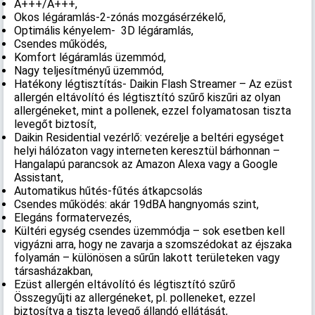
A+++/A+++,
Okos légáramlás-2-zónás mozgásérzékelő,
Optimális kényelem- 3D légáramlás,
Csendes működés,
Komfort légáramlás üzemmód,
Nagy teljesítményű üzemmód,
Hatékony légtisztítás- Daikin Flash Streamer – Az ezüst
allergén eltávolító és légtisztító szűrő kiszűri az olyan
allergéneket, mint a pollenek, ezzel folyamatosan tiszta
levegőt biztosít,
Daikin Residential vezérlő: vezérelje a beltéri egységet
helyi hálózaton vagy interneten keresztül bárhonnan –
Hangalapú parancsok az Amazon Alexa vagy a Google
Assistant,
Automatikus hűtés-fűtés átkapcsolás
Csendes működés: akár 19dBA hangnyomás szint,
Elegáns formatervezés,
Kültéri egység csendes üzemmódja – sok esetben kell
vigyázni arra, hogy ne zavarja a szomszédokat az éjszaka
folyamán – különösen a sűrűn lakott területeken vagy
társasházakban,
Ezüst allergén eltávolító és légtisztító szűrő
Összegyűjti az allergéneket, pl. polleneket, ezzel
biztosítva a tiszta levegő állandó ellátását,