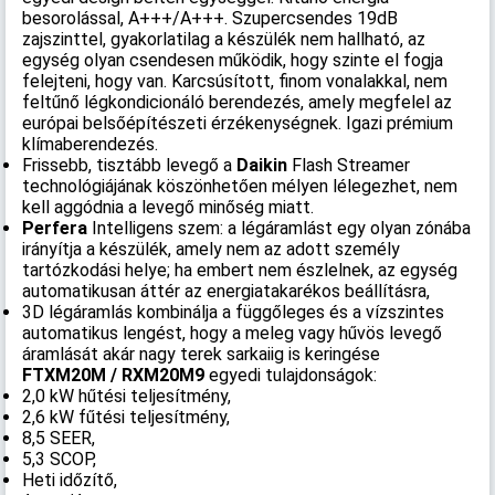
besorolással, A+++/A+++. Szupercsendes 19dB
zajszinttel, gyakorlatilag a készülék nem hallható, az
egység olyan csendesen működik, hogy szinte el fogja
felejteni, hogy van. Karcsúsított, finom vonalakkal, nem
feltűnő légkondicionáló berendezés, amely megfelel az
európai belsőépítészeti érzékenységnek. Igazi prémium
klímaberendezés.
Frissebb, tisztább levegő a
Daikin
Flash Streamer
technológiájának köszönhetően mélyen lélegezhet, nem
kell aggódnia a levegő minőség miatt.
Perfera
Intelligens szem: a légáramlást egy olyan zónába
irányítja a készülék, amely nem az adott személy
tartózkodási helye; ha embert nem észlelnek, az egység
automatikusan áttér az energiatakarékos beállításra,
3D légáramlás kombinálja a függőleges és a vízszintes
automatikus lengést, hogy a meleg vagy hűvös levegő
áramlását akár nagy terek sarkaiig is keringése
FTXM20M / RXM20M9
egyedi tulajdonságok:
2,0 kW hűtési teljesítmény,
2,6 kW fűtési teljesítmény,
8,5 SEER,
5,3 SCOP,
Heti időzítő,