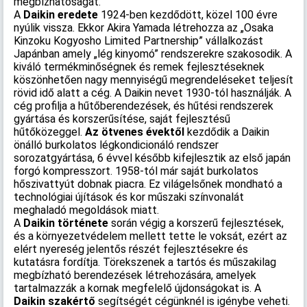
megbízhatóságát.
A
Daikin eredete
1924-ben kezdődött, közel 100 évre
nyúlik vissza. Ekkor Akira Yamada létrehozza az „Osaka
Kinzoku Kogyosho Limited Partnership” vállalkozást
Japánban amely „lég kinyomó” rendszerekre szakosodik. A
kiváló termékminőségnek és remek fejlesztéseknek
köszönhetően nagy mennyiségű megrendeléseket teljesít
rövid idő alatt a cég. A Daikin nevet 1930-tól használják. A
cég profilja a hűtőberendezések, és hűtési rendszerek
gyártása és korszerűsítése, saját fejlesztésű
hűtőközeggel.
Az ötvenes évektől
kezdődik a Daikin
önálló burkolatos légkondicionáló rendszer
sorozatgyártása, 6 évvel később kifejlesztik az első japán
forgó kompresszort. 1958-tól már saját burkolatos
hőszivattyút dobnak piacra. Ez világelsőnek mondható a
technológiai újítások és kor műszaki színvonalát
meghaladó megoldások miatt.
A
Daikin története
során végig a korszerű fejlesztések,
és a környezetvédelem mellett tette le voksát, ezért az
elért nyereség jelentős részét fejlesztésekre és
kutatásra fordítja. Törekszenek a tartós és műszakilag
megbízható berendezések létrehozására, amelyek
tartalmazzák a kornak megfelelő újdonságokat is. A
Daikin szakértő
segítségét cégünknél is igénybe veheti.