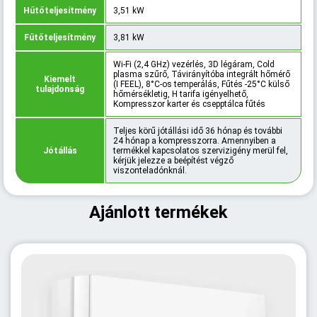
Hűtőteljesítmény
3,51 kW
Fűtőteljesítmény
3,81 kW
Wi-Fi (2,4 GHz) vezérlés, 3D légáram, Cold
plasma szűrő, Távirányítóba integrált hőmérő
Kiemelt
(I FEEL), 8°C-os temperálás, Fűtés -25°C külső
tulajdonság
hőmérsékletig, H tarifa igényelhető,
Kompresszor karter és csepptálca fűtés
Teljes körű jótállási idő 36 hónap és további
24 hónap a kompresszorra. Amennyiben a
Jótállás
termékkel kapcsolatos szervizigény merül fel,
kérjük jelezze a beépítést végző
viszonteladónknál.
Ajánlott termékek