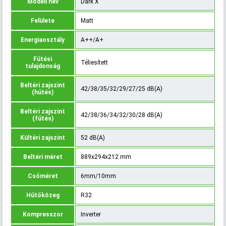
Modell név
Dark X
Felülete
Matt
Energiaosztály
A++/A+
Fűtési
Téliesített
tulajdonság
Beltéri zajszint
42/38/35/32/29/27/25 dB(A)
(hűtés)
Beltéri zajszint
42/38/36/34/32/30/28 dB(A)
(fűtés)
Kültéri zajszint
52 dB(A)
Beltéri méret
889x294x212 mm
Csőméret
6mm/10mm
Hűtőközeg
R32
Kompresszor
Inverter