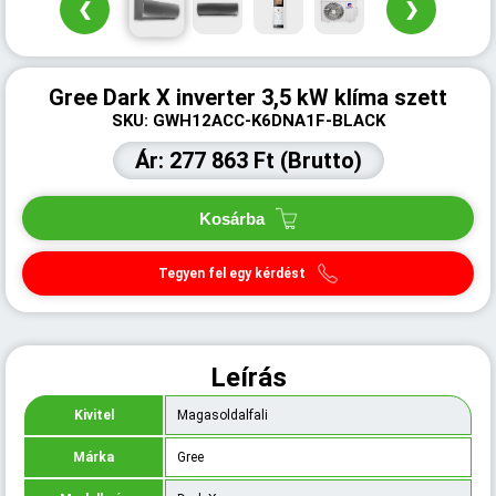
❮
❯
Gree Dark X inverter 3,5 kW klíma szett
SKU: GWH12ACC-K6DNA1F-BLACK
Ár: 277 863 Ft (Brutto)
Kosárba
Tegyen fel egy kérdést
Leírás
Kivitel
Magasoldalfali
Márka
Gree