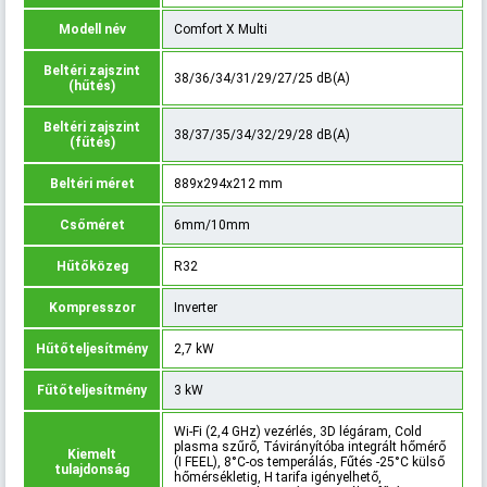
Modell név
Comfort X Multi
Beltéri zajszint
38/36/34/31/29/27/25 dB(A)
(hűtés)
Beltéri zajszint
38/37/35/34/32/29/28 dB(A)
(fűtés)
Beltéri méret
889x294x212 mm
Csőméret
6mm/10mm
Hűtőközeg
R32
Kompresszor
Inverter
Hűtőteljesítmény
2,7 kW
Fűtőteljesítmény
3 kW
Wi-Fi (2,4 GHz) vezérlés, 3D légáram, Cold
plasma szűrő, Távirányítóba integrált hőmérő
Kiemelt
(I FEEL), 8°C-os temperálás, Fűtés -25°C külső
tulajdonság
hőmérsékletig, H tarifa igényelhető,