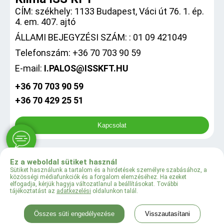
CÍM: székhely: 1133 Budapest, Váci út 76. 1. ép.
4. em. 407. ajtó
ÁLLAMI BEJEGYZÉSI SZÁM: : 01 09 421049
Telefonszám: +36 70 703 90 59
E-mail:
I.PALOS@ISSKFT.HU
+36 70 703 90 59
+36 70 429 25 51
Kapcsolat
Ez a weboldal sütiket használ
0
Sütiket használunk a tartalom és a hirdetések személyre szabásához, a
közösségi médiafunkciók és a forgalom elemzéséhez. Ha ezeket
elfogadja, kérjük hagyja változatlanul a beállításokat. További
tájékoztatást az
adatkezelési
oldalunkon talál.
© 2024 Klima ISS KFT
Összes süti engedélyezése
Visszautasítani
Menü
Kategóriák