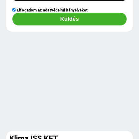
Elfogadom az
adatvédelmi irányelveket
Küldés
Klima ISS KFT