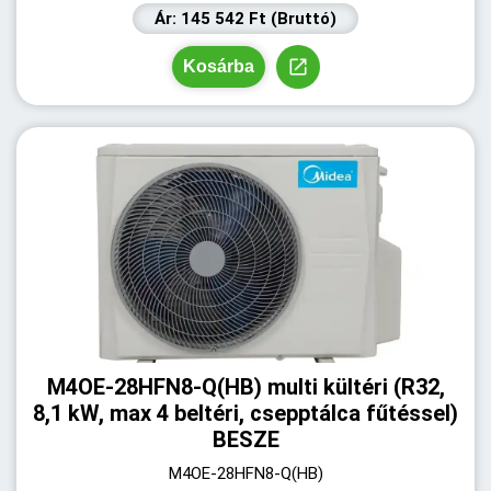
Ár: 145 542 Ft (Bruttó)
Kosárba
M4OE-28HFN8-Q(HB) multi kültéri (R32,
8,1 kW, max 4 beltéri, csepptálca fűtéssel)
BESZE
M4OE-28HFN8-Q(HB)