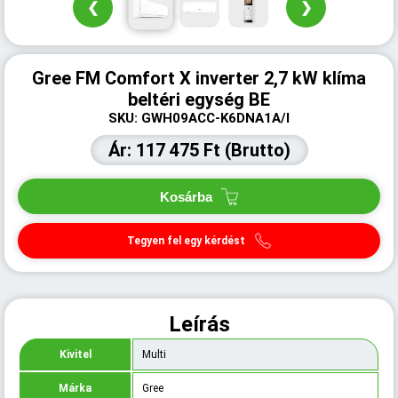
❮
❯
Gree FM Comfort X inverter 2,7 kW klíma
beltéri egység BE
SKU: GWH09ACC-K6DNA1A/I
Ár: 117 475 Ft (Brutto)
Kosárba
Tegyen fel egy kérdést
Leírás
Kivitel
Multi
Márka
Gree