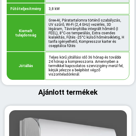
Fűtőteljesítmény
3,8 kW
Gree-AI, Páratartalomra történő szabályzás,
UV szűrő, Wi-Fi (2,4 GHz) vezérlés, 3D
légáram, Távirányítóba integrált hőmérő (I
Kiemelt
FEEL), 8°C-os temperálás, Extra csendes
tulajdonság
kialakítás, Fűtés -25°C külső hőmérsékletig, H
tarifa igényelhető, Kompresszor karter és
csepptálca fűtés
Teljes körű jótállási idő 36 hónap és további
24 hónap a kompresszorra. Amennyiben a
Jótállás
termékkel kapcsolatos szervizigény merül fel,
kérjük jelezze a beépítést végző
viszonteladónknál.
Ajánlott termékek