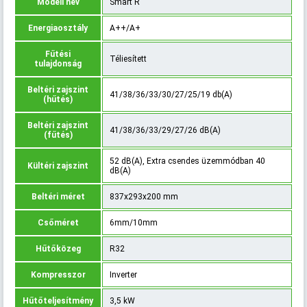
Modell név
Smart R
Energiaosztály
A++/A+
Fűtési
Téliesített
tulajdonság
Beltéri zajszint
41/38/36/33/30/27/25/19 db(A)
(hűtés)
Beltéri zajszint
41/38/36/33/29/27/26 dB(A)
(fűtés)
52 dB(A), Extra csendes üzemmódban 40
Kültéri zajszint
dB(A)
Beltéri méret
837x293x200 mm
Csőméret
6mm/10mm
Hűtőközeg
R32
Kompresszor
Inverter
Hűtőteljesítmény
3,5 kW