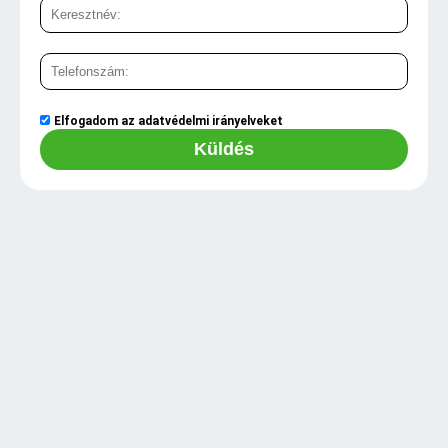
Elfogadom az
adatvédelmi irányelveket
Küldés