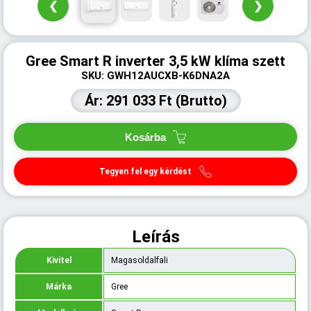
❮
❯
Gree Smart R inverter 3,5 kW klíma szett
SKU: GWH12AUCXB-K6DNA2A
Ár: 291 033 Ft (Brutto)
Kosárba
Tegyen fel egy kérdést
Leírás
Kivitel
Magasoldalfali
Márka
Gree