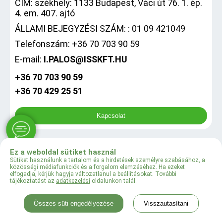
CÍM: székhely: 1133 Budapest, Váci út 76. 1. ép.
4. em. 407. ajtó
ÁLLAMI BEJEGYZÉSI SZÁM: : 01 09 421049
Telefonszám: +36 70 703 90 59
E-mail:
I.PALOS@ISSKFT.HU
+36 70 703 90 59
+36 70 429 25 51
Kapcsolat
Ez a weboldal sütiket használ
0
Sütiket használunk a tartalom és a hirdetések személyre szabásához, a
közösségi médiafunkciók és a forgalom elemzéséhez. Ha ezeket
elfogadja, kérjük hagyja változatlanul a beállításokat. További
tájékoztatást az
adatkezelési
oldalunkon talál.
© 2024 Klima ISS KFT
Összes süti engedélyezése
Visszautasítani
Menü
Kategóriák