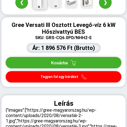
❮
❯
Gree Versati III Osztott Levegő-víz 6 kW
Hőszivattyú BES
SKU: GRS-CQ6.0PD/NHH2-E
Ár: 1 896 576 Ft (Brutto)
Kosárba
Tegyen fel egy kérdést
Leírás
{"images":["https://gree-magyarorszag.hu/wp-
content/uploads/2020/08/versatiiii-2-
1.jpg","https://gree-magyarorszag.hu/wp-
content/uploads/2020/08/versatiiii-3.jpg","https://gree-