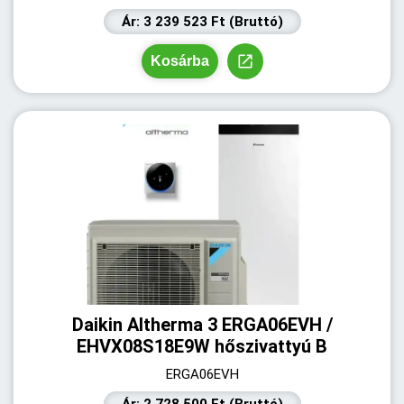
Ár: 3 239 523 Ft (Bruttó)
Kosárba
Daikin Altherma 3 ERGA06EVH /
EHVX08S18E9W hőszivattyú B
ERGA06EVH