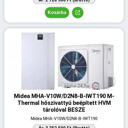
Ár: 2 728 500 Ft (Bruttó)
Kosárba
Midea MHA-V10W/D2N8-B-IWT190 M-
Thermal hőszivattyú beépített HVM
tárolóval BESZE
Midea MHA-V10W/D2N8-B-IWT190