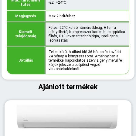
Műk. tartomány
-22..+24°C
fűtés
Megjegyzés
Max 2 beltérihez
Fűtés -22°C külső hőmérsékletig, H tarifa
Kiemelt
igényelhető, Kompresszor karter és csepptálca
tulajdonság
fűtés, G10 inverter technológia, Intelligens
leolvasztás
Teljes körű jótállási idő 36 hónap és további
24 hónap a kompresszorra. Amennyiben a
Jótállás
termékkel kapcsolatos szervizigény merül fel,
kérjük jelezze a beépítést végző
viszonteladónknál.
Ajánlott termékek