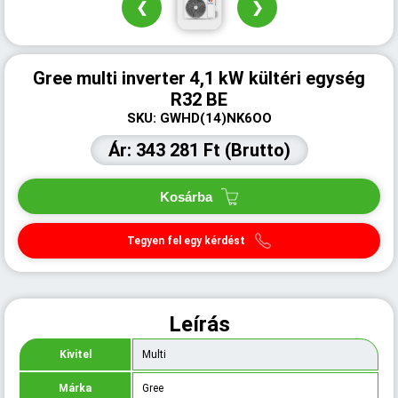
❮
❯
Gree multi inverter 4,1 kW kültéri egység
R32 BE
SKU: GWHD(14)NK6OO
Ár: 343 281 Ft (Brutto)
Kosárba
Tegyen fel egy kérdést
Leírás
Kivitel
Multi
Márka
Gree