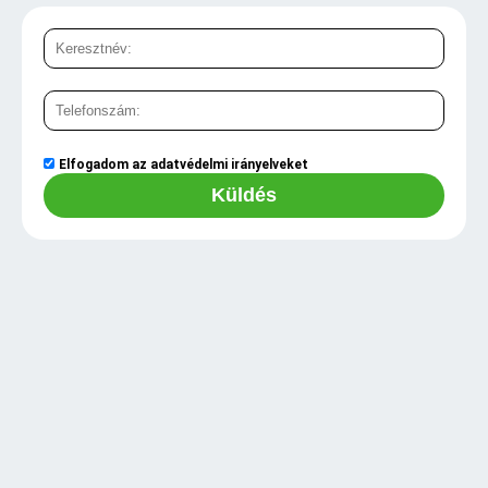
Elfogadom az
adatvédelmi irányelveket
Küldés