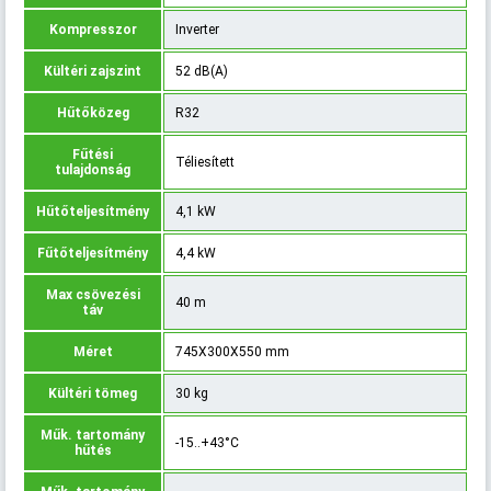
Kompresszor
Inverter
Kültéri zajszint
52 dB(A)
Hűtőközeg
R32
Fűtési
Téliesített
tulajdonság
Hűtőteljesítmény
4,1 kW
Fűtőteljesítmény
4,4 kW
Max csövezési
40 m
táv
Méret
745X300X550 mm
Kültéri tömeg
30 kg
Műk. tartomány
-15..+43°C
hűtés