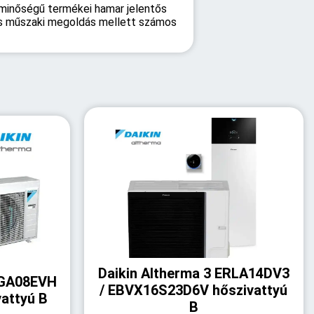
ó minőségű termékei hamar jelentős
 és műszaki megoldás mellett számos
Daikin Altherma 3 ERLA14DV3
RGA08EVH
/ EBVX16S23D6V hőszivattyú
attyú B
B