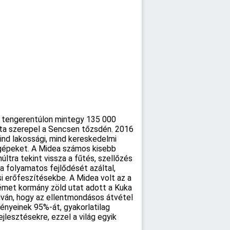
a tengerentúlon mintegy 135 000
 óta szerepel a Sencsen tőzsdén. 2016
mind lakossági, mind kereskedelmi
ógépeket. A Midea számos kisebb
últra tekint vissza a fűtés, szellőzés
a folyamatos fejlődését azáltal,
si erőfeszítésekbe. A Midea volt az a
német kormány zöld utat adott a Kuka
dván, hogy az ellentmondásos átvétel
ényeinek 95%-át, gyakorlatilag
jlesztésekre, ezzel a világ egyik