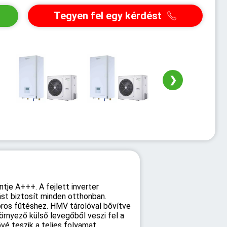
Tegyen fel egy kérdést
❯
ntje A+++. A fejlett inverter
st biztosít minden otthonban.
oros fűtéshez. HMV tárolóval bővítve
örnyező külső levegőből veszi fel a
vé teszik a teljes folyamat