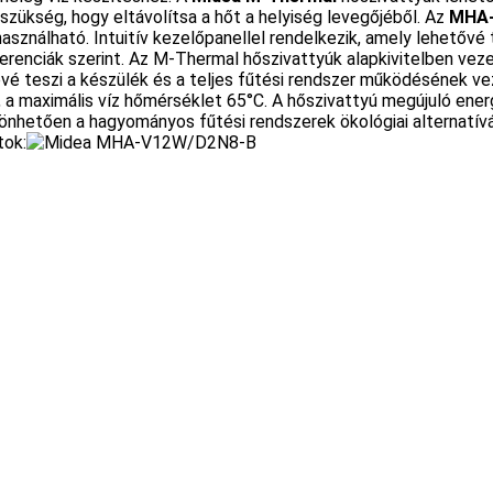
szükség, hogy eltávolítsa a hőt a helyiség levegőjéből. Az
MHA-
asználható. Intuitív kezelőpanellel rendelkezik, amely lehetőv
erenciák szerint. Az M-Thermal hőszivattyúk alapkivitelben vez
é teszi a készülék és a teljes fűtési rendszer működésének vezé
 a maximális víz hőmérséklet 65°C. A hőszivattyú megújuló energ
nhetően a hagyományos fűtési rendszerek ökológiai alternatívá
tok: