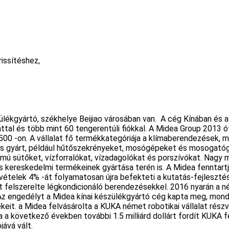
issítéshez,
ülékgyártó, székhelye Beijiao városában van. A cég Kínában és 
attal és több mint 60 tengerentúli fiókkal. A Midea Group 2013
 500 -on. A vállalat fő termékkategóriája a klímaberendezések, 
t is gyárt, például hűtőszekrényeket, mosógépeket és mosogat
lámú sütőket, vízforralókat, vízadagolókat és porszívókat. Nagy m
s kereskedelmi termékeinek gyártása terén is. A Midea fenntartj
evételek 4% -át folyamatosan újra befekteti a kutatás-fejleszté
át felszerelte légkondicionáló berendezésekkel. 2016 nyarán a 
 Az engedélyt a Midea kínai készülékgyártó cég kapta meg, mon
it. a Midea felvásárolta a KUKA német robotikai vállalat részv
a következő években további 1.5 milliárd dollárt fordít KUKA fe
ává vált.