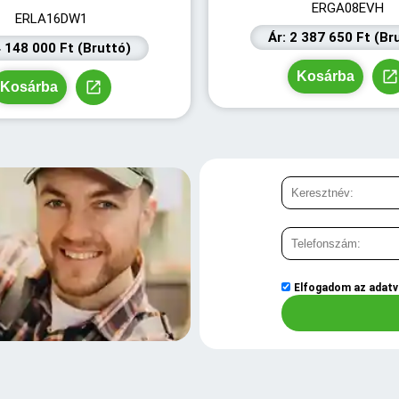
ERGA08EVH
ERLA16DW1
Ár: 2 387 650 Ft (Br
4 148 000 Ft (Bruttó)
Kosárba
Kosárba
Elfogadom az
adatv