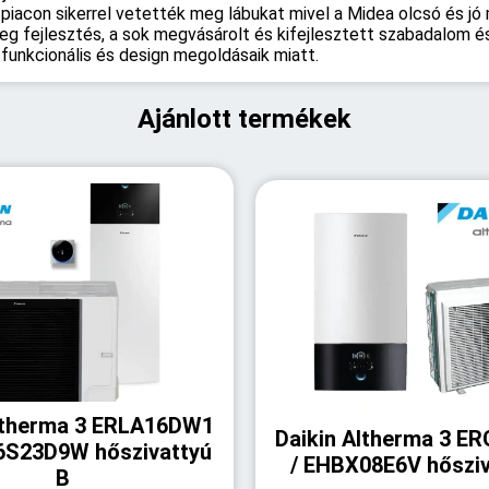
 piacon sikerrel vetették meg lábukat mivel a Midea olcsó és j
eteg fejlesztés, a sok megvásárolt és kifejlesztett szabadalom
funkcionális és design megoldásaik miatt.
Ajánlott termékek
Altherma 3 ERLA16DW1
Daikin Altherma 3 E
6S23D9W hőszivattyú
/ EHBX08E6V hősziv
B