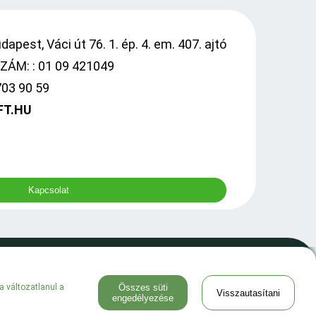
apest, Váci út 76. 1. ép. 4. em. 407. ajtó
ÁM: : 01 09 421049
703 90 59
FT.HU
Kapcsolat
0
a változatlanul a
Összes süti
Visszautasítani
engedélyezése