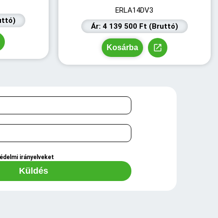
ERLA14DV3
uttó)
Ár: 4 139 500 Ft (Bruttó)
Kosárba
édelmi irányelveket
Küldés