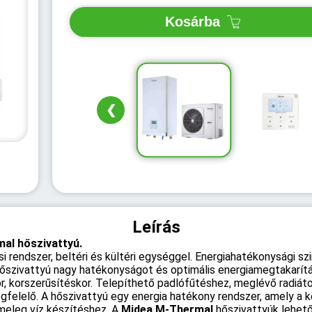
Kosárba
❮
Leírás
al hőszivattyú.
 rendszer, beltéri és kültéri egységgel. Energiahatékonysági szi
szivattyú nagy hatékonyságot és optimális energiamegtakarítá
r, korszerűsítéskor. Telepíthető padlófűtéshez, meglévő radiát
egfelelő. A hőszivattyú egy energia hatékony rendszer, amely a k
meleg víz készítéshez. A
Midea M-Thermal
hőszivattyúk lehető