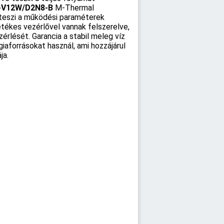
V12W/D2N8-B
M-Thermal
é teszi a működési paraméterek
etékes vezérlővel vannak felszerelve,
rlését. Garancia a stabil meleg víz
iaforrásokat használ, ami hozzájárul
ja.