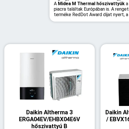
A
Midea M Thermal hőszivattyúk
a
piacra találtak Európában is. A reng
terméke RedDot Award díjat nyert, a 
Daikin Altherma 3
Daikin 
ERGA04EV/EHBX04E6V
/ EBVX1
hőszivattyú B