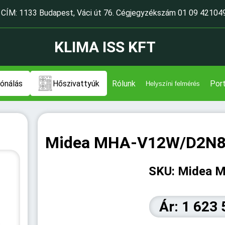
CÍM: 1133 Budapest, Váci út 76. Cégjegyzékszám 01 09 42104
KLIMA ISS KFT
ónálás
Hőszivattyúk
Rólunk
Port
Helyszíni felmérés
Midea MHA-V12W/D2N8-
SKU: Midea 
Ár: 1 623 