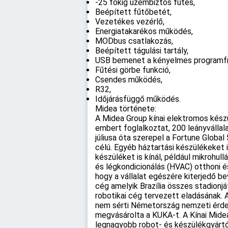
-25 fokig üzembiztos fűtés,
Beépített fűtőbetét,
Vezetékes vezérlő,
Energiatakarékos működés,
MODbus csatlakozás,
Beépített tágulási tartály,
USB bemenet a kényelmes programfr
Fűtési görbe funkció,
Csendes működés,
R32,
Időjárásfüggő működés.
Midea története:
A Midea Group kínai elektromos kész
embert foglalkoztat, 200 leányvállal
júliusa óta szerepel a Fortune Global
célú. Egyéb háztartási készülékeke
készüléket is kínál, például mikrohul
és légkondicionálás (HVAC) otthoni é
hogy a vállalat egészére kiterjedő b
cég amelyik Brazília összes stadionj
robotikai cég tervezett eladásának.
nem sérti Németország nemzeti érdeke
megvásárolta a KUKA-t. A Kínai Midea 
legnagyobb robot- és készülékgyártój