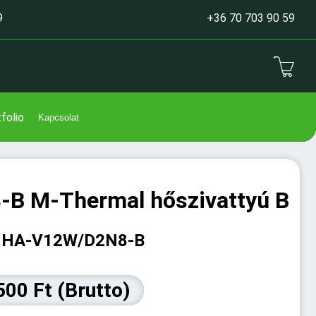
9
+36 70 703 90 59
folio
Kapcsolat
B M-Thermal hőszivattyú B
MHA-V12W/D2N8-B
500 Ft (Brutto)