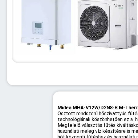
Midea MHA-V12W/D2N8-B
M-Therm
Osztott rendszerű hőszivattyús fűtési
technológiának köszönhetően ez a hő
Megfelelő választás fűtés kiváltásko
használati meleg víz készítésre is m
hőt központi fűtéshez és használati 