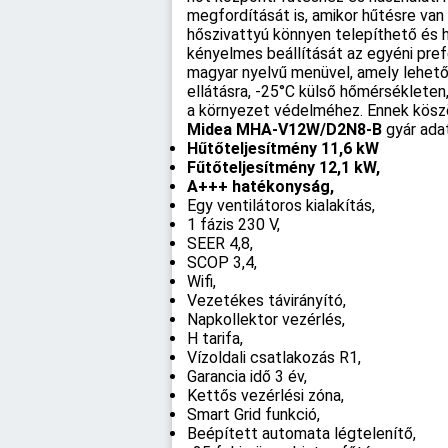
megfordítását is, amikor hűtésre van 
hőszivattyú könnyen telepíthető és h
kényelmes beállítását az egyéni pref
magyar nyelvű menüvel, amely lehetőv
ellátásra, -25°C külső hőmérsékleten,
a környezet védelméhez. Ennek köszö
Midea MHA-V12W/D2N8-B
gyár ada
Hűtőteljesítmény 11,6 kW
Fűtőteljesítmény 12,1 kW,
A+++ hatékonyság,
Egy ventilátoros kialakítás,
1 fázis 230 V,
SEER 4,8,
SCOP 3,4,
Wifi,
Vezetékes távirányító,
Napkollektor vezérlés,
H tarifa,
Vízoldali csatlakozás R1,
Garancia idő 3 év,
Kettős vezérlési zóna,
Smart Grid funkció,
Beépített automata légtelenítő,