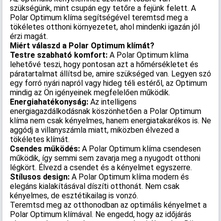
szükségünk, mint csupán egy tetőre a fejünk felett. A
Polar Optimum klíma segítségével teremtsd meg a
tökéletes otthoni környezetet, ahol mindenki igazán jól
érzi magát.
Miért válaszd a Polar Optimum klímát?
Testre szabható komfort:
A Polar Optimum klíma
lehetővé teszi, hogy pontosan azt a hőmérsékletet és
páratartalmat állítsd be, amire szükséged van. Legyen szó
egy forró nyári napról vagy hideg téli estéről, az Optimum
mindig az Ön igényeinek megfelelően működik.
Energiahatékonyság:
Az intelligens
energiagazdálkodásnak köszönhetően a Polar Optimum
klíma nem csak kényelmes, hanem energiatakarékos is. Ne
aggódj a villanyszámla miatt, miközben élvezed a
tökéletes klímát.
Csendes működés:
A Polar Optimum klíma csendesen
működik, így semmi sem zavarja meg a nyugodt otthoni
légkört. Élvezd a csendet és a kényelmet egyszerre.
Stílusos design:
A Polar Optimum klíma modern és
elegáns kialakításával díszíti otthonát. Nem csak
kényelmes, de esztétikailag is vonzó.
Teremtsd meg az otthonodban az optimális kényelmet a
Polar Optimum klímával. Ne engedd, hogy az időjárás