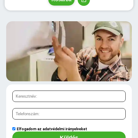
Elfogadom az
adatvédelmi irányelveket
Küldés