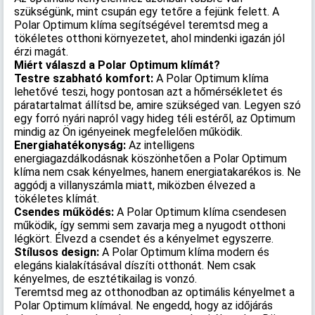
szükségünk, mint csupán egy tetőre a fejünk felett. A
Polar Optimum klíma segítségével teremtsd meg a
tökéletes otthoni környezetet, ahol mindenki igazán jól
érzi magát.
Miért válaszd a Polar Optimum klímát?
Testre szabható komfort:
A Polar Optimum klíma
lehetővé teszi, hogy pontosan azt a hőmérsékletet és
páratartalmat állítsd be, amire szükséged van. Legyen szó
egy forró nyári napról vagy hideg téli estéről, az Optimum
mindig az Ön igényeinek megfelelően működik.
Energiahatékonyság:
Az intelligens
energiagazdálkodásnak köszönhetően a Polar Optimum
klíma nem csak kényelmes, hanem energiatakarékos is. Ne
aggódj a villanyszámla miatt, miközben élvezed a
tökéletes klímát.
Csendes működés:
A Polar Optimum klíma csendesen
működik, így semmi sem zavarja meg a nyugodt otthoni
légkört. Élvezd a csendet és a kényelmet egyszerre.
Stílusos design:
A Polar Optimum klíma modern és
elegáns kialakításával díszíti otthonát. Nem csak
kényelmes, de esztétikailag is vonzó.
Teremtsd meg az otthonodban az optimális kényelmet a
Polar Optimum klímával. Ne engedd, hogy az időjárás