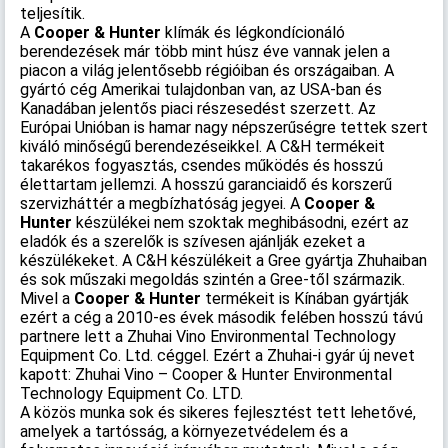
teljesítik.
A
Cooper & Hunter
klímák és légkondícionáló
berendezések már több mint húsz éve vannak jelen a
piacon a világ jelentősebb régióiban és országaiban. A
gyártó cég Amerikai tulajdonban van, az USA-ban és
Kanadában jelentős piaci részesedést szerzett. Az
Európai Unióban is hamar nagy népszerűségre tettek szert
kiváló minőségű berendezéseikkel. A C&H termékeit
takarékos fogyasztás, csendes működés és hosszú
élettartam jellemzi. A hosszú garanciaidő és korszerű
szervizháttér a megbízhatóság jegyei. A
Cooper &
Hunter
készülékei nem szoktak meghibásodni, ezért az
eladók és a szerelők is szívesen ajánlják ezeket a
készülékeket. A C&H készülékeit a Gree gyártja Zhuhaiban
és sok műszaki megoldás szintén a Gree-től származik.
Mivel a
Cooper & Hunter
termékeit is Kínában gyártják
ezért a cég a 2010-es évek második felében hosszú távú
partnere lett a Zhuhai Vino Environmental Technology
Equipment Co. Ltd. céggel. Ezért a Zhuhai-i gyár új nevet
kapott: Zhuhai Vino – Cooper & Hunter Environmental
Technology Equipment Co. LTD.
A közös munka sok és sikeres fejlesztést tett lehetővé,
amelyek a tartósság, a környezetvédelem és a