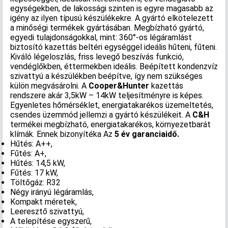
egységekben, de lakossági szinten is egyre magasabb az
igény az ilyen típusú készülékekre. A gyártó elkötelezett
a minőségi termékek gyártásában. Megbízható gyártó,
egyedi tulajdonságokkal, mint: 360°-os légáramlást
biztosító kazettás beltéri egységgel ideális hűteni, fűteni.
Kiváló légeloszlás, friss levegő beszívás funkció,
vendéglőkben, éttermekben ideális. Beépített kondenzvíz
szivattyú a készülékben beépítve, így nem szükséges
külön megvásárolni. A
Cooper&Hunter
kazettás
rendszere akár 3,5kW – 14kW teljesítményre is képes.
Egyenletes hőmérséklet, energiatakarékos üzemeltetés,
csendes üzemmód jellemzi a gyártó készülékeit. A
C&H
termékei megbízható, energiatakarékos, környezetbarát
klímák. Ennek bizonyítéka Az
5 év garanciaidő.
Hűtés: A++,
Fűtés: A+,
Hűtés: 14,5 kW,
Fűtés: 17 kW,
Töltőgáz: R32
Négy irányú légáramlás,
Kompakt méretek,
Leeresztő szivattyú,
A telepítése egyszerű,