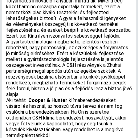
folyamatos innováció irányában mutatnak. Mivel a cég
közel harminc országba exportálja termékeit, ezért a
nemzetközi piac kiváló tesztelési és fejlesztési
lehetőségeket biztosít. A gyár a felhasználói igényeket
és véleményeket összegyűjti a következő termékei
fejlesztéséhez, és ezeket beépíti a következő sorozatba.
Ezért tud Kína ilyen iszonyatos sebességgel fejlődni.
A gyártástechnológia megbízható, jelentős részben
robotizált, nagy pontosságú, ez szükséges a folyamatos
jó minőség eléréséhez. Ezért a készülékek fejlesztése
mellett a gyártástechnológia fejlesztésére is jelentős
összegeket invesztálnak. A C&H részvények a Zhuhai
partnerségi megállapodás után az egekbe szöktek. A
részvényesek bizalma elsősorban a konkrét jövőképpel
rendelkező, megbízható termékeket forgalmazó cégek
felé fordul, hiszen a jó piac és a fejlődés lesz a biztos jövő
alapja.
Aki tehát
Cooper & Hunter
klímaberendezéseket
vásárol és használ, az hosszú távra tervez és nem fog
csalódni a berendezéseikben. Ha Ön is szeretne
otthonában C&H klíma berendezést, hőszivattyút, akkor
vegye fel velünk a kapcsolatot, hogy segítsünk a
készülék kiválasztásában, vagy rendelhet is a meglévő
termékpalettánkból.