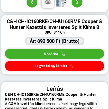
❮
❯
C&H CH-IC160RKE/CH-IU160RME Cooper &
Hunter Kazettás Inverteres Split Klíma B
SKU: 811Ch
Ár: 892 500 Ft (Brutto)
Kosárba
Tegyen fel egy kérdést
Leírás
C&H CH-IC160RKE/CH-IU160RME Cooper & Hunter
Kazettás Inverteres Split Klíma
A
C&H kazettás klíma
berendezések nagy légszállító
képességgel, ideálisak kereskedelmi, és vendéglátó