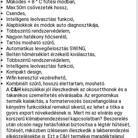
Működés + 8 ° C fűtési módban,
Max:50m csővezeték hossz,
Csendes,
Intelligens leolvasztási funkció,
Alapblokkok és módok auto diagnosztikája,
Többszintű rendszervédelem,
Nagyon hatékony hőcserélő,
Tartós mosható szűrő,
Automatikus levegőelosztás SWING,
Beltéri hőmérséklet érzékelő kiválasztás,
Többszintű rendszervédelem,
Intelligens leolvasztási funkció,
Kompakt design,
Wifin keresztül vezérelhető,
Kombinált szűrő, hosszú élettartam, mosható.
A
C&H
készülékei jól illeszkednek az okosotthonok és a
takarékos üzemeltetés elvárásaiba. Az ergonomikus
termék kialakítás, a formatervezés összehangolása a
kényelmi funkciókkal remekül sikerül, ez lehet a titka a
gyors export növekedésnek is. Mert mi az elvárás egy
korszerű klímaberendezéssel kapcsolatban? Beszerelés
után olcsón nagy hatásfokkal biztosítsa a légtér hűtését,
fűtését, miközben ízlésesen illeszkedik a lakberendezési
elképzelésekbe is. Ezt a C&H termékei maradéktalanul