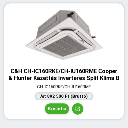
C&H CH-IC160RKE/CH-IU160RME Cooper
& Hunter Kazettás Inverteres Split Klíma B
CH-IC160RKE/CH-IU160RME
Ár: 892 500 Ft (Bruttó)
Kosárba