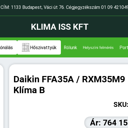
CÍM: 1133 Budapest, Váci út 76. Cégjegyzékszám 01 09 42104
KLIMA ISS KFT
ónálás
Hőszivattyúk
Rólunk
Port
Helyszíni felmérés
Daikin FFA35A / RXM35M9 K
Klíma B
SKU
Ár: 764 15