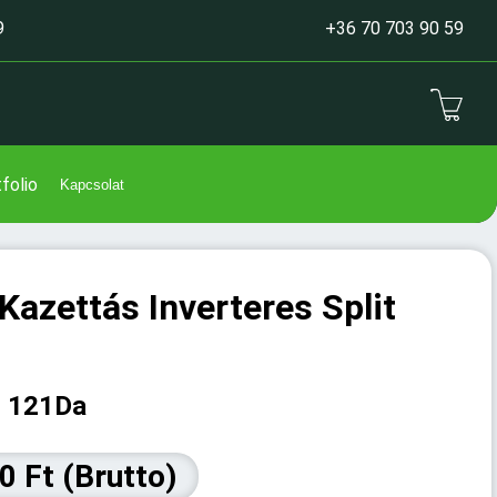
9
+36 70 703 90 59
folio
Kapcsolat
azettás Inverteres Split
: 121Da
0 Ft (Brutto)