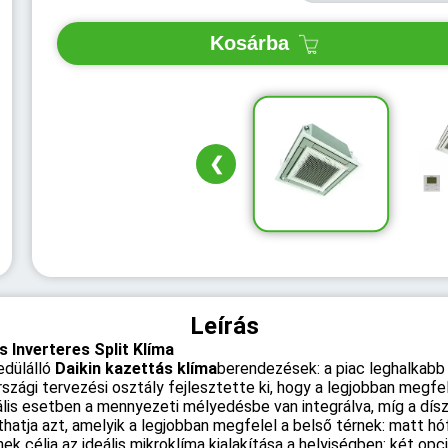
Kosárba
❮
Leírás
Inverteres Split Klíma
dülálló
Daikin kazettás klíma
berendezések: a piac leghalkab
rszági tervezési osztály fejlesztette ki, hogy a legjobban megfe
ális esetben a mennyezeti mélyedésbe van integrálva, míg a díszí
zthatja azt, amelyik a legjobban megfelel a belső térnek: matt h
 célja az ideális mikroklíma kialakítása a helyiségben: két opci