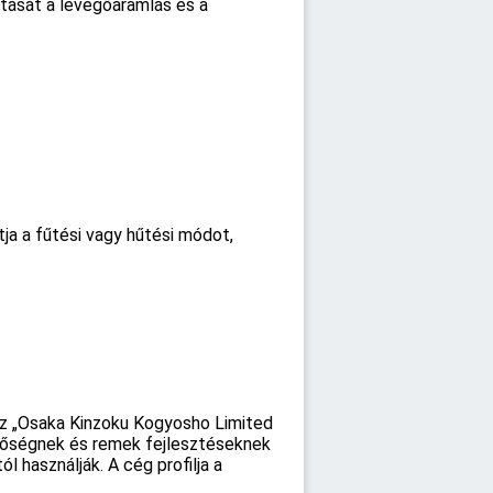
tását a levegőáramlás és a
ja a fűtési vagy hűtési módot,
az „Osaka Kinzoku Kogyosho Limited
inőségnek és remek fejlesztéseknek
 használják. A cég profilja a