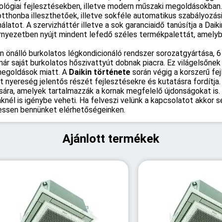
ológiai fejlesztésekben, illetve modern műszaki megoldásokban
thonba illeszthetőek, illetve sokféle automatikus szabályozás
latot. A szervizháttér illetve a sok garanciaidő tanúsítja a Dai
nyezetben nyújt mindent lefedő széles termékpalettát, amelybe
n önálló burkolatos légkondicionáló rendszer sorozatgyártása, 6 
ár saját burkolatos hőszivattyút dobnak piacra. Ez világelsőnek
megoldások miatt. A
Daikin története
során végig a korszerű fe
rt nyereség jelentős részét fejlesztésekre és kutatásra fordítj
ra, amelyek tartalmazzák a kornak megfelelő újdonságokat is.
él is igénybe veheti. Ha felveszi velünk a kapcsolatot akkor se
essen bennünket elérhetőségeinken.
Ajánlott termékek