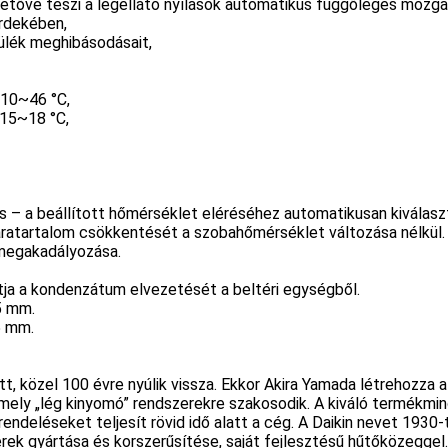
etővé teszi a légellátó nyílások automatikus függőleges mozga
rdekében,
zülék meghibásodásait,
-10~46 °C,
-15~18 °C,
– a beállított hőmérséklet eléréséhez automatikusan kiválaszt
áratartalom csökkentését a szobahőmérséklet változása nélkül.
egakadályozása.
tja a kondenzátum elvezetését a beltéri egységből.
5 mm.
5 mm.
, közel 100 évre nyúlik vissza. Ekkor Akira Yamada létrehozza 
amely „lég kinyomó” rendszerekre szakosodik. A kiváló termékm
eléseket teljesít rövid idő alatt a cég. A Daikin nevet 1930-tól
ek gyártása és korszerűsítése, saját fejlesztésű hűtőközeggel.