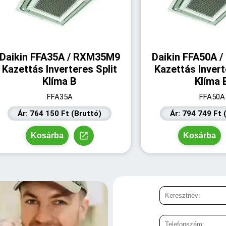
Daikin FFA35A / RXM35M9
Daikin FFA50A 
Kazettás Inverteres Split
Kazettás Invert
Klíma B
Klíma 
FFA35A
FFA50A
Ár: 764 150 Ft (Bruttó)
Ár: 794 749 Ft 
Kosárba
Kosárba