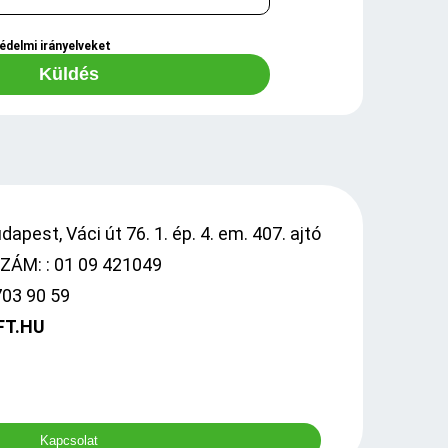
édelmi irányelveket
Küldés
apest, Váci út 76. 1. ép. 4. em. 407. ajtó
ÁM: : 01 09 421049
703 90 59
FT.HU
Kapcsolat