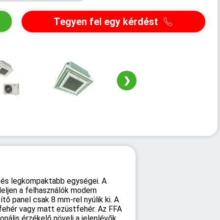
Tegyen fel egy kérdést
❯
b és legkompaktabb egységei. A
leljen a felhasználók modern
tő panel csak 8 mm-rel nyúlik ki. A
ófehér vagy matt ezüstfehér. Az FFA
onális érzékelő növeli a jelenlévők