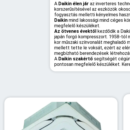
A
Daikin élen jár
az inverteres techn
korszerűsítésével az eszközök okosot
fogyasztás melletti kényelmes haszná
Daikin
mind lakossági mind céges kör
megfelelő készüléket.
Az ötvenes évektől
kezdődik a Daiki
japán forgó kompresszort. 1958-tól m
kor műszaki színvonalát meghaladó 
mellett tette le voksát, ezért az elé
megbízható berendezések létrehozásá
A
Daikin szakértő
segítségét cégünkn
pontosan megfelelő készüléket. Ker