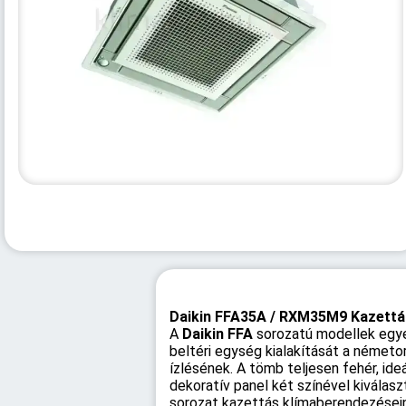
Daikin FFA35A / RXM35M9 Kazettás 
A
Daikin FFA
sorozatú modellek egye
beltéri egység kialakítását a németo
ízlésének. A tömb teljesen fehér, ide
dekoratív panel két színével kiválas
sorozat kazettás klímaberendezéseinek