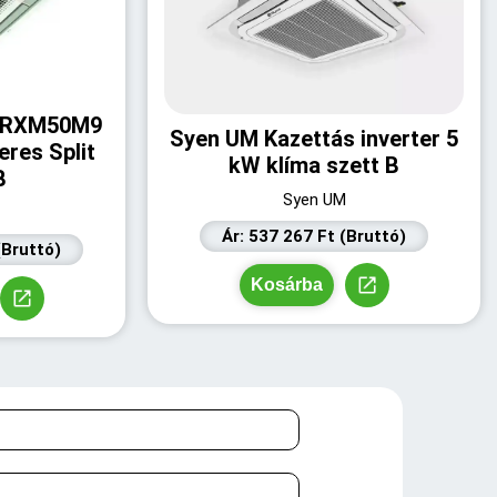
/ RXM50M9
Syen UM Kazettás inverter 5
eres Split
kW klíma szett B
B
Syen UM
Ár: 537 267 Ft (Bruttó)
(Bruttó)
Kosárba