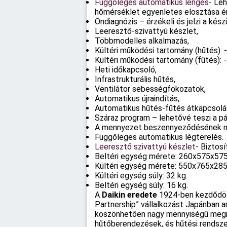
Függőleges automatikus lengés-
Leh
hőmérséklet egyenletes elosztása é
Öndiagnózis – érzékeli és jelzi a kés
Leeresztő-szivattyú készlet,
Többmodelles alkalmazás,
Kültéri működési tartomány (hűtés): 
Kültéri működési tartomány (fűtés): 
Heti időkapcsoló,
Infrastrukturális hűtés,
Ventilátor sebességfokozatok,
Automatikus újraindítás,
Automatikus hűtés-fűtés átkapcsolás 
Száraz program – lehetővé teszi a p
A mennyezet beszennyeződésének m
Függőleges automatikus légterelés.
Leeresztő szivattyú készlet-
Biztosí
Beltéri egység mérete: 260x575x57
Kültéri egység mérete: 550x765x28
Kültéri egység súly: 32 kg.
Beltéri egység súly: 16 kg.
A
Daikin eredete
1924-ben kezdődött
Partnership” vállalkozást Japánban 
köszönhetően nagy mennyiségű megrend
hűtőberendezések, és hűtési rendszer