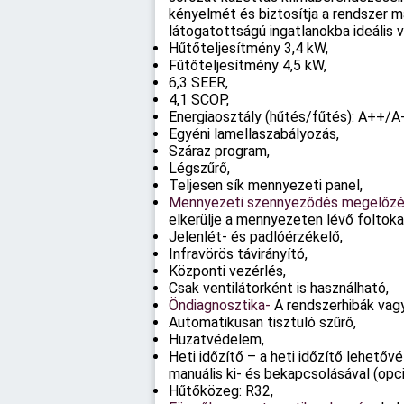
kényelmét és biztosítja a rendszer 
látogatottságú ingatlanokba ideális v
Hűtőteljesítmény 3,4 kW,
Fűtőteljesítmény 4,5 kW,
6,3 SEER,
4,1 SCOP,
Energiaosztály (hűtés/fűtés): A++/A
Egyéni lamellaszabályozás,
Száraz program,
Légszűrő,
Teljesen sík mennyezeti panel,
Mennyezeti szennyeződés megelőz
elkerülje a mennyezeten lévő foltoka
Jelenlét- és padlóérzékelő,
Infravörös távirányító,
Központi vezérlés,
Csak ventilátorként is használható,
Öndiagnosztika-
A rendszerhibák vag
Automatikusan tisztuló szűrő,
Huzatvédelem,
Heti időzítő – a heti időzítő lehetőv
manuális ki- és bekapcsolásával (opci
Hűtőközeg: R32,