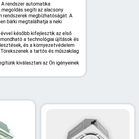
. A rendszer automatika
i megoldás segíti az alacsony
kin rendszerek megbízhatóságát. A
n bárki megtalálhatja a neki
évvel később kifejlesztik az első
 mondható a technológiai újítások és
jlesztések, és a környezetvédelem
a. Törekszenek a tartós és műszakilag
gítünk kiválasztani az Ön igényeinek