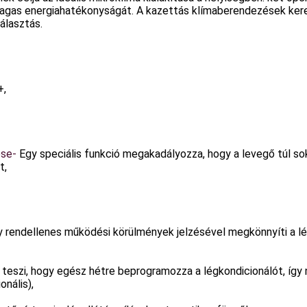
magas energiahatékonyságát. A kazettás klímaberendezések ker
álasztás.
+,
ése-
Egy speciális funkció megakadályozza, hogy a levegő túl sok
t,
y rendellenes működési körülmények jelzésével megkönnyíti a lé
é teszi, hogy egész hétre beprogramozza a légkondicionálót, így
onális),