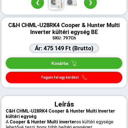
❮
❯
C&H CHML-U28RK4 Cooper & Hunter Multi
Inverter kültéri egység BE
SKU: 797Ch
Ár: 475 149 Ft (Brutto)
Kosárba
Tegyen fel egy kérdést
Leírás
C&H CHML-U28RK4 Cooper & Hunter Multi Inverter
kültéri egység
A
Cooper & Hunter Multi inverter
es kültéri egysége
lehetővé teszi, hogy több beltéri egységet