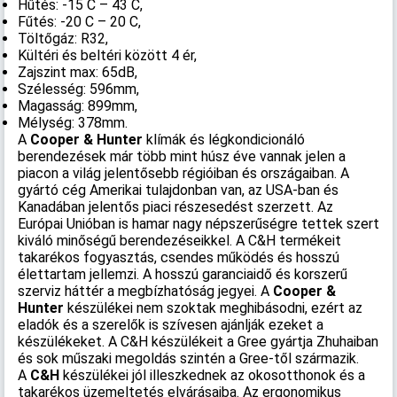
Hűtés: -15 C – 43 C,
Fűtés: -20 C – 20 C,
Töltőgáz: R32,
Kültéri és beltéri között 4 ér,
Zajszint max: 65dB,
Szélesség: 596mm,
Magasság: 899mm,
Mélység: 378mm.
A
Cooper & Hunter
klímák és légkondicionáló
berendezések már több mint húsz éve vannak jelen a
piacon a világ jelentősebb régióiban és országaiban. A
gyártó cég Amerikai tulajdonban van, az USA-ban és
Kanadában jelentős piaci részesedést szerzett. Az
Európai Unióban is hamar nagy népszerűségre tettek szert
kiváló minőségű berendezéseikkel. A C&H termékeit
takarékos fogyasztás, csendes működés és hosszú
élettartam jellemzi. A hosszú garanciaidő és korszerű
szerviz háttér a megbízhatóság jegyei. A
Cooper &
Hunter
készülékei nem szoktak meghibásodni, ezért az
eladók és a szerelők is szívesen ajánlják ezeket a
készülékeket. A C&H készülékeit a Gree gyártja Zhuhaiban
és sok műszaki megoldás szintén a Gree-től származik.
A
C&H
készülékei jól illeszkednek az okosotthonok és a
takarékos üzemeltetés elvárásaiba. Az ergonomikus