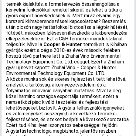
termék kialakítás, a formatervezés összehangolása a
kényelmi funkciókkal remekül sikerül, ez lehet a titka a
gyors export növekedésnek is. Mert mi az elvárás egy
korszerű klímaberendezéssel kapcsolatban? Beszerelés
után olcsón nagy hatásfokkal biztosítsa a légtér hűtését,
fűtését, miközben ízlésesen illeszkedik a lakberendezési
elképzelésekbe is. Ezt a C&H termékei maradéktalanul
teljesítik. Mivel a
Cooper & Hunter
termékeit is Kínában
gyártják ezért a cég a 2010-es évek második felében
hosszú távú partnere lett a Zhuhai Vino Environmental
Technology Equipment Co. Ltd. céggel. Ezért a Zhuhai-i
gyár új nevet kapott: Zhuhai Vino – Cooper & Hunter
Environmental Technology Equipment Co. LTD.
A közös munka sok és sikeres fejlesztést tett lehetővé,
amelyek a tartósság, a környezetvédelem és a
folyamatos innováció irányában mutatnak. Mivel a cég
közel harminc országba exportálja termékeit, ezért a
nemzetközi piac kiváló tesztelési és fejlesztési
lehetőségeket biztosít. A gyár a felhasználói igényeket
és véleményeket összegyűjti a következő termékei
fejlesztéséhez, és ezeket beépíti a következő sorozatba.
Ezért tud Kína ilyen iszonyatos sebességgel fejlődni.
A gyártástechnológia megbízható, jelentős részben