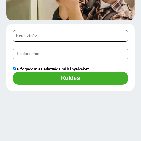
Elfogadom az
adatvédelmi irányelveket
Küldés