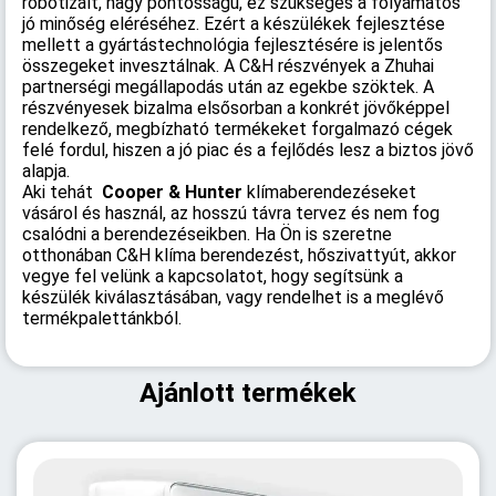
robotizált, nagy pontosságú, ez szükséges a folyamatos
jó minőség eléréséhez. Ezért a készülékek fejlesztése
mellett a gyártástechnológia fejlesztésére is jelentős
összegeket invesztálnak. A C&H részvények a Zhuhai
partnerségi megállapodás után az egekbe szöktek. A
részvényesek bizalma elsősorban a konkrét jövőképpel
rendelkező, megbízható termékeket forgalmazó cégek
felé fordul, hiszen a jó piac és a fejlődés lesz a biztos jövő
alapja.
Aki tehát
Cooper & Hunter
klímaberendezéseket
vásárol és használ, az hosszú távra tervez és nem fog
csalódni a berendezéseikben. Ha Ön is szeretne
otthonában C&H klíma berendezést, hőszivattyút, akkor
vegye fel velünk a kapcsolatot, hogy segítsünk a
készülék kiválasztásában, vagy rendelhet is a meglévő
termékpalettánkból.
Ajánlott termékek