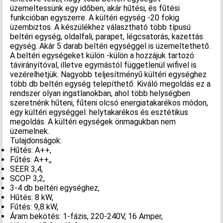
üzemeltessünk egy időben, akár hűtési, és fűtési
funkcióban egyszerre. A kültéri egység -20 fokig
üzembiztos. A készülékhez választható több típusú
beltéri egység, oldalfali, parapet, légcsatorás, kazettás
egység. Akár 5 darab beltéri egységgel is üzemeltethető.
A beltéri egységeket külön -külön a hozzájuk tartozó
távirányítóval, illetve egymástól függetlenül wifivel is
vezérelhetjük. Nagyobb teljesítményű kültéri egységhez
több db beltéri egység telepíthető. Kiváló megoldás ez a
rendszer olyan ingatlanokban, ahol több helységben
szeretnénk hűteni, fűteni olcsó energiatakarékos módon,
egy kültéri egységgel. helytakarékos és esztétikus
megoldás. A kültéri egységek önmagukban nem
üzemelnek.
Tulajdonságok:
Hűtés: A++,
Fűtés: A++,,
SEER 3,4,
SCOP 3,2,
3-4 db beltéri egységhez,
Hűtés: 8 kW,
Fűtés: 9,8 kW,
Áram bekötés: 1-fázis, 220-240V, 16 Amper,