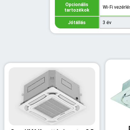
Opcionális
Wi-Fi vezérlé
tartozékok
Jótállás
3 év