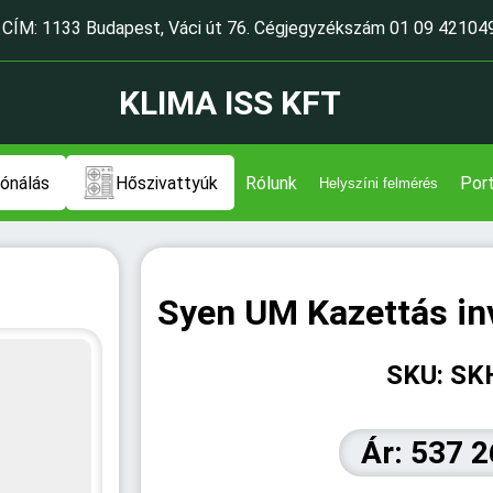
CÍM: 1133 Budapest, Váci út 76. Cégjegyzékszám 01 09 42104
KLIMA ISS KFT
ónálás
Hőszivattyúk
Rólunk
Port
Helyszíni felmérés
Syen UM Kazettás inv
SKU: SK
Ár: 537 2