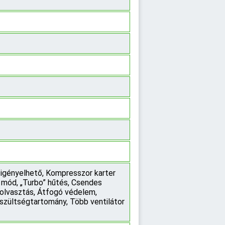
a igényelhető, Kompresszor karter
i mód, „Turbo” hűtés, Csendes
leolvasztás, Átfogó védelem,
feszültségtartomány, Több ventilátor