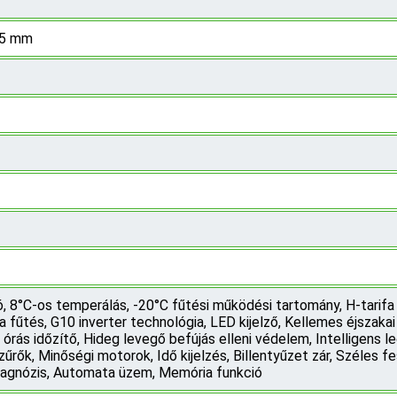
5 mm
ó, 8°C-os temperálás, -20°C fűtési működési tartomány, H-tarif
 fűtés, G10 inverter technológia, LED kijelző, Kellemes éjszaka
rás időzítő, Hideg levegő befújás elleni védelem, Intelligens 
zűrők, Minőségi motorok, Idő kijelzés, Billentyűzet zár, Széles 
iagnózis, Automata üzem, Memória funkció