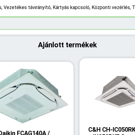
s, Vezetékes távirányító, Kártyás kapcsoló, Központi vezérlés, T
Ajánlott termékek
C&H CH-IC050RK
Daikin FCAG140A /