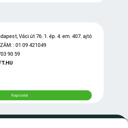
apest, Váci út 76. 1. ép. 4. em. 407. ajtó
ÁM: : 01 09 421049
703 90 59
FT.HU
Kapcsolat
0