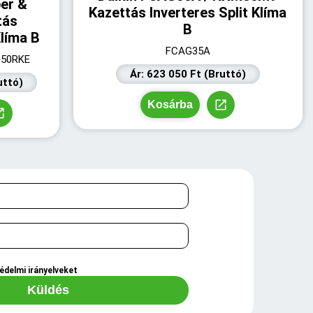
er &
Kazettás Inverteres Split Klíma
tás
B
Klíma B
FCAG35A
050RKE
Ár: 623 050 Ft (Bruttó)
uttó)
Kosárba
édelmi irányelveket
Küldés