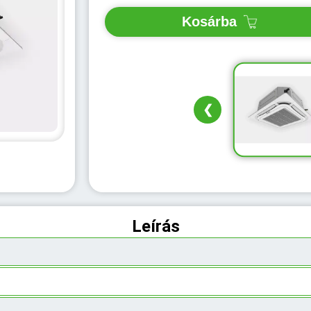
Kosárba
❮
Leírás