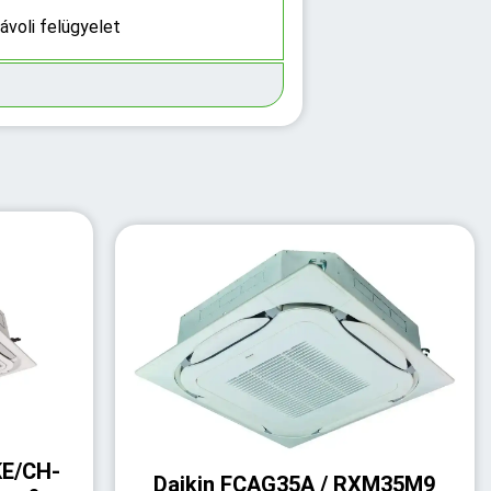
ávoli felügyelet
E/CH-
Daikin FCAG35A / RXM35M9