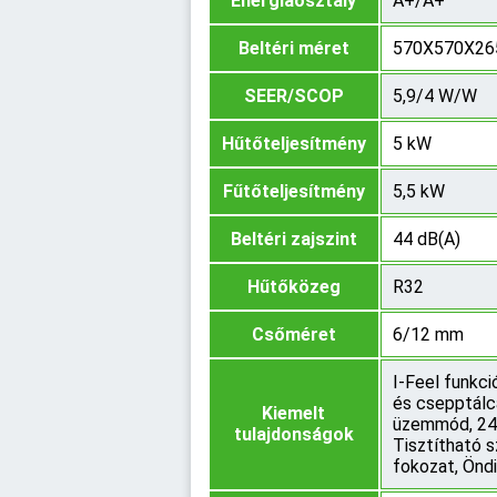
Energiaosztály
A+/A+
Beltéri méret
570X570X26
SEER/SCOP
5,9/4 W/W
Hűtőteljesítmény
5 kW
Fűtőteljesítmény
5,5 kW
Beltéri zajszint
44 dB(A)
Hűtőközeg
R32
Csőméret
6/12 mm
I-Feel funkci
és csepptálca
Kiemelt
üzemmód, 24 ó
tulajdonságok
Tisztítható s
fokozat, Önd