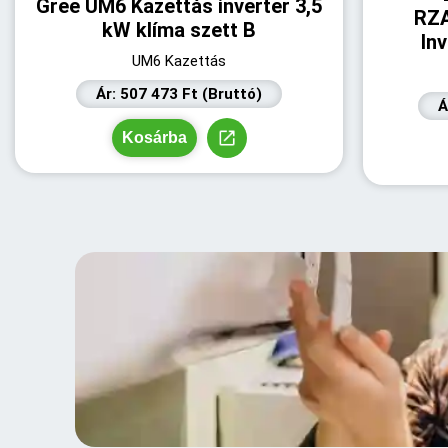
Gree UM6 Kazettás inverter 3,5
RZ
kW klíma szett B
Inv
UM6 Kazettás
Ár: 507 473 Ft (Bruttó)
Á
Kosárba