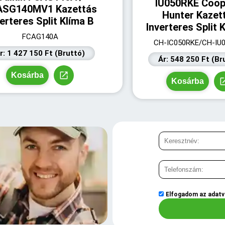
IU050RKE Coop
ASG140MV1 Kazettás
Hunter Kazet
erteres Split Klíma B
Inverteres Split 
FCAG140A
CH-IC050RKE/CH-IU
r: 1 427 150 Ft (Bruttó)
Ár: 548 250 Ft (Br
Kosárba
Kosárba
Elfogadom az
adatv