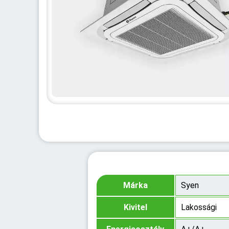
Márka
Syen
Kivitel
Lakossági