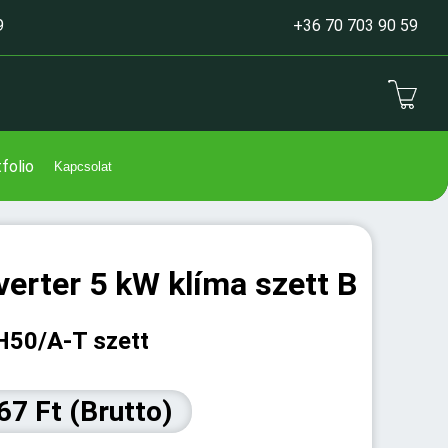
9
+36 70 703 90 59
folio
Kapcsolat
erter 5 kW klíma szett B
H50/A-T szett
67 Ft (Brutto)