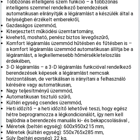
Többzónás intelligens szem funkció – a többzónás
intelligens szemmel rendelkező berendezések
automatikusan elirányítják a légáramlást a készülék által a
helyiségben érzékelt emberekről,
Gazdaságos üzemmód,
Kiterjesztett működési üzemtartomány,
kivehető, mosható, penész biztos levegőszűrő,
Komfort légáramlás üzemmód hűtésben és fűtésben is –
a komfort légáramlás üzemmód automatikusan állítja be a
légáramlást, a legkellemesebb hőmérsékleteloszlás
érdekében,
3-D légáramlás – a 3-D légáramlás funkcióval rendelkező
berendezések képesek a légáramlást nemcsak
horizontálisan, de vertikálisan is irányítani a felhasználó
kérésére vagy automatikusan,
Nagy teljesítményű üzemmód,
Automatikusan tisztuló szűrő,
Kültéri egység csendes üzemmód,
Heti időzítő – a heti időzítő lehetővé teszi, hogy egész
hétre beprogramozza a légkondicionálót, így nem kell
bajlódnia a berendezés manuális ki- és bekapcsolásával ,
Méretek (beltéri egység): 600x950x215 mm,
Méretek (kültéri egység): 550x765x285 mm,
Súly (beltéri egység): 22 kg,