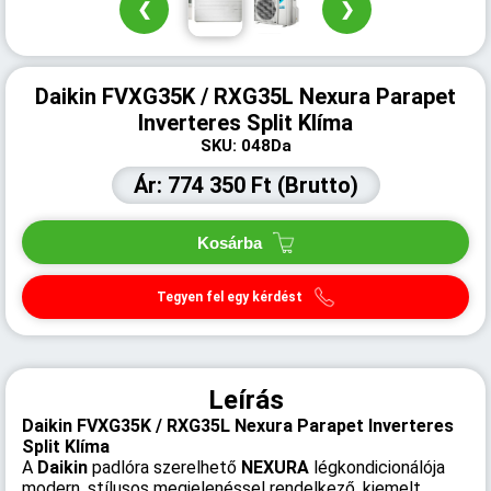
❮
❯
Daikin FVXG35K / RXG35L Nexura Parapet
Inverteres Split Klíma
SKU: 048Da
Ár: 774 350 Ft (Brutto)
Kosárba
Tegyen fel egy kérdést
Leírás
Daikin FVXG35K / RXG35L Nexura Parapet Inverteres
Split Klíma
A
Daikin
padlóra szerelhető
NEXURA
légkondicionálója
modern, stílusos megjelenéssel rendelkező, kiemelt