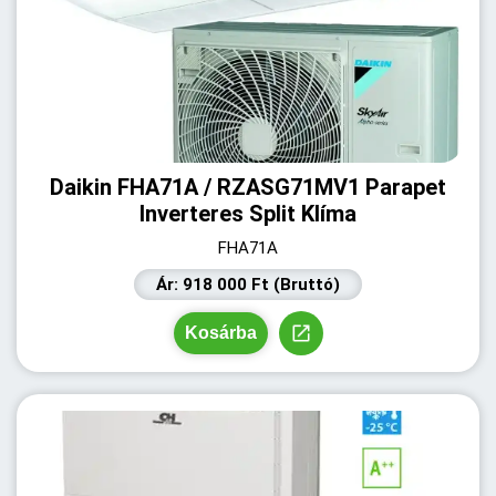
Daikin FHA71A / RZASG71MV1 Parapet
Inverteres Split Klíma
FHA71A
Ár: 918 000 Ft (Bruttó)
Kosárba