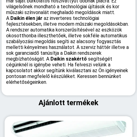
már saját burkolatos hőszivattyút dobnak piacra. Ez
világelsőnek mondható a technológiai újítások és kor
műszaki színvonalát meghaladó megoldások miatt.
A
Daikin élen jár
az inverteres technológiai
fejlesztésekben, illetve modern műszaki megoldásokban.
A rendszer automatika korszerűsítésével az eszközök
okosotthonba illeszthetőek, illetve sokféle automatikus
szabályozási megoldás segíti az alacsony fogyasztás
melletti kényelmes használatot. A szerviz háttér illetve a
sok garanciaidő tanúsítja a Daikin rendszerek
megbízhatóságát. A
Daikin szakértő
segítségét
cégünknél is igénybe veheti. Ha felveszi velünk a
kapcsolatot akkor segítünk kiválasztani az Ön igényeinek
pontosan megfelelő készüléket. Keressen bennünket
elérhetőségeinken.
Ajánlott termékek