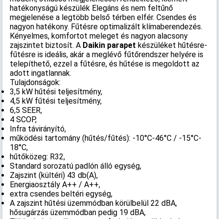
hatékonyságú készülék Elegáns és nem feltűnő
megjelenése a legtöbb belső térben elfér. Csendes és
nagyon hatékony. Fűtésre optimalizált klímaberendezés.
Kényelmes, komfortot meleget és nagyon alacsony
zajszintet biztosít. A
Daikin parapet
készüléket hűtésre-
fűtésre is ideális, akár a meglévő fűtőrendszer helyére is
telepíthető, ezzel a fűtésre, és hűtése is megoldott az
adott ingatlannak.
Tulajdonságok:
3,5 kW hűtési teljesítmény,
4,5 kW fűtési teljesítmény,
6,5 SEER,
4 SCOP,
Infra távirányító,
működési tartomány (hűtés/fűtés): -10°C-46°C / -15°C-
18°C,
hűtőközeg: R32,
Standard sorozatú padlón álló egység,
Zajszint (kültéri) 43 db(A),
Energiaosztály A++ / A++,
extra csendes beltéri egység,
A zajszint hűtési üzemmódban körülbelül 22 dBA,
hősugárzás üzemmódban pedig 19 dBA,