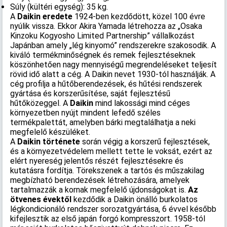
Súly (kültéri egység): 35 kg.
A
Daikin eredete
1924-ben kezdődött, közel 100 évre
nyúlik vissza. Ekkor Akira Yamada létrehozza az „Osaka
Kinzoku Kogyosho Limited Partnership” vállalkozást
Japánban amely „lég kinyomó” rendszerekre szakosodik. A
kiváló termékminőségnek és remek fejlesztéseknek
köszönhetően nagy mennyiségű megrendeléseket teljesít
rövid idő alatt a cég. A Daikin nevet 1930-tól használják. A
cég profilja a hűtőberendezések, és hűtési rendszerek
gyártása és korszerűsítése, saját fejlesztésű
hűtőközeggel. A
Daikin
mind lakossági mind céges
környezetben nyújt mindent lefedő széles
termékpalettát, amelyben bárki megtalálhatja a neki
megfelelő készüléket.
A
Daikin története
során végig a korszerű fejlesztések,
és a környezetvédelem mellett tette le voksát, ezért az
elért nyereség jelentős részét fejlesztésekre és
kutatásra fordítja. Törekszenek a tartós és műszakilag
megbízható berendezések létrehozására, amelyek
tartalmazzák a kornak megfelelő újdonságokat is.
Az
ötvenes évektől
kezdődik a Daikin önálló burkolatos
légkondicionáló rendszer sorozatgyártása, 6 évvel később
kifejlesztik az első japán forgó kompresszort. 1958-tól