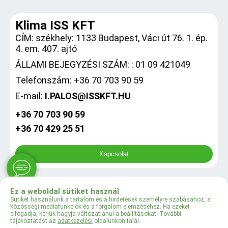
Klima ISS KFT
CÍM: székhely: 1133 Budapest, Váci út 76. 1. ép.
4. em. 407. ajtó
ÁLLAMI BEJEGYZÉSI SZÁM: : 01 09 421049
Telefonszám: +36 70 703 90 59
E-mail:
I.PALOS@ISSKFT.HU
+36 70 703 90 59
+36 70 429 25 51
Kapcsolat
Ez a weboldal sütiket használ
0
Sütiket használunk a tartalom és a hirdetések személyre szabásához, a
közösségi médiafunkciók és a forgalom elemzéséhez. Ha ezeket
elfogadja, kérjük hagyja változatlanul a beállításokat. További
tájékoztatást az
adatkezelési
oldalunkon talál.
© 2024 Klima ISS KFT