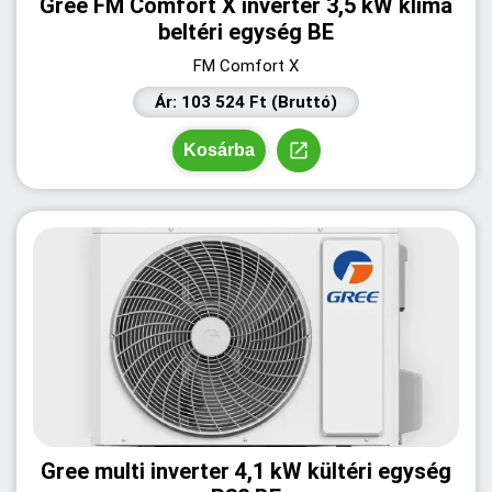
Gree FM Comfort X inverter 3,5 kW klíma
beltéri egység BE
FM Comfort X
Ár: 103 524 Ft (Bruttó)
Kosárba
Gree multi inverter 4,1 kW kültéri egység