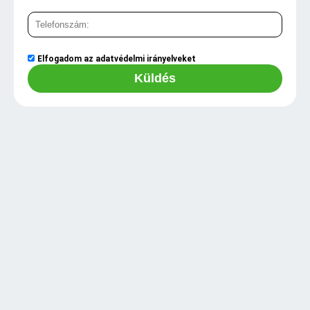
Elfogadom az
adatvédelmi irányelveket
Küldés