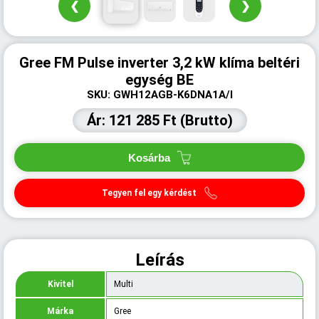
❮
❯
Gree FM Pulse inverter 3,2 kW klíma beltéri
egység BE
SKU: GWH12AGB-K6DNA1A/I
Ár: 121 285 Ft (Brutto)
Kosárba
Tegyen fel egy kérdést
Leírás
Kivitel
Multi
Márka
Gree