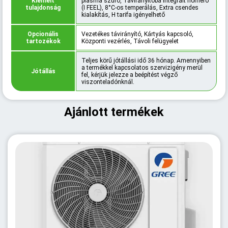
Kiemelt
plasma szűrő, Távirányítóba integrált hőmérő
tulajdonság
(I FEEL), 8°C-os temperálás, Extra csendes
kialakítás, H tarifa igényelhető
Opcionális
Vezetékes távirányító, Kártyás kapcsoló,
tartozékok
Központi vezérlés, Távoli felügyelet
Teljes körű jótállási idő 36 hónap. Amennyiben
a termékkel kapcsolatos szervizigény merül
Jótállás
fel, kérjük jelezze a beépítést végző
viszonteladónknál.
Ajánlott termékek