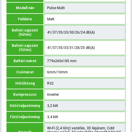
Modell név
Pulse Multi
Felülete
Matt
Beltéri zajszint
41/37/35/33/30/26/24 dB(A)
(hűtés)
Beltéri zajszint
41/37/35/33/31/28/25 dB(A)
(fűtés)
Beltéri méret
779x260x185 mm
Csőméret
6mm/10mm
Hűtőközeg
R32
Kompresszor
Inverter
Hűtőteljesítmény
3,2 kW
Fűtőteljesítmény
3,4 kW
Wi-Fi (2,4 GHz) vezérlés, 3D légáram, Cold