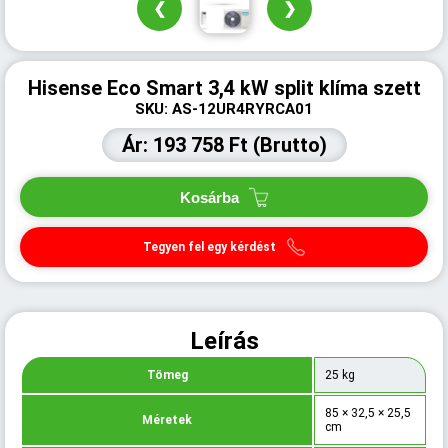
❮
❯
Hisense Eco Smart 3,4 kW split klíma szett
SKU: AS-12UR4RYRCA01
Ár: 193 758 Ft (Brutto)
Kosárba
Tegyen fel egy kérdést
Leírás
Tömeg
25 kg
85 × 32,5 × 25,5
Méretek
cm