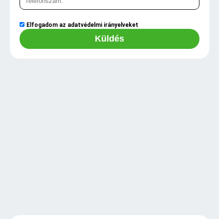
Elfogadom az
adatvédelmi irányelveket
Küldés