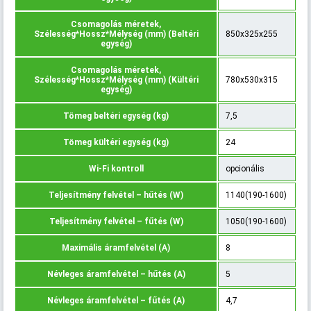
Csomagolás méretek,
Szélesség*Hossz*Mélység (mm) (Beltéri
850x325x255
egység)
Csomagolás méretek,
Szélesség*Hossz*Mélység (mm) (Kültéri
780x530x315
egység)
Tömeg beltéri egység (kg)
7,5
Tömeg kültéri egység (kg)
24
Wi-Fi kontroll
opcionális
Teljesítmény felvétel – hűtés (W)
1140(190-1600)
Teljesítmény felvétel – fűtés (W)
1050(190-1600)
Maximális áramfelvétel (A)
8
Névleges áramfelvétel – hűtés (A)
5
Névleges áramfelvétel – fűtés (A)
4,7