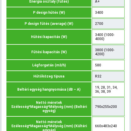
Energia osztály (fűtés)
A+
P design hűtés (W)
3400
P design fűtés (average) (W)
2700
3400 (1000-
Hűtési kapacitás (W)
4000)
3800 (1000-
Fűtési kapacitás (W)
4200)
Légforgatás (m3/h)
580
Hűtőközeg típusa
R32
19, 28, 31, 34,
Beltéri egység hangnyomása (dB – A)
36, 38, 39
Nettó méretek
Szélesség*Magasság*Mélység (mm) (Beltéri
790x255x200
egység)
Nettó méretek
Szélesség*Magasság*Mélység (mm) (Kültéri
660x483x240
egység)