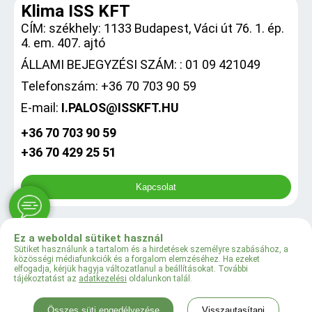
Klima ISS KFT
CÍM: székhely: 1133 Budapest, Váci út 76. 1. ép.
4. em. 407. ajtó
ÁLLAMI BEJEGYZÉSI SZÁM: : 01 09 421049
Telefonszám: +36 70 703 90 59
E-mail:
I.PALOS@ISSKFT.HU
+36 70 703 90 59
+36 70 429 25 51
Kapcsolat
Ez a weboldal sütiket használ
0
Sütiket használunk a tartalom és a hirdetések személyre szabásához, a
közösségi médiafunkciók és a forgalom elemzéséhez. Ha ezeket
elfogadja, kérjük hagyja változatlanul a beállításokat. További
tájékoztatást az
adatkezelési
oldalunkon talál.
© 2024 Klima ISS KFT
Összes süti engedélyezése
Visszautasítani