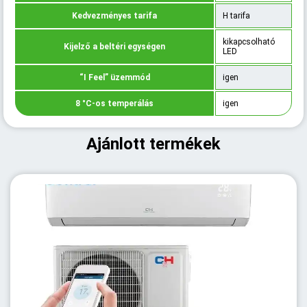
Kedvezményes tarifa
H tarifa
kikapcsolható
Kijelző a beltéri egységen
LED
“I Feel” üzemmód
igen
8 °C-os temperálás
igen
Ajánlott termékek