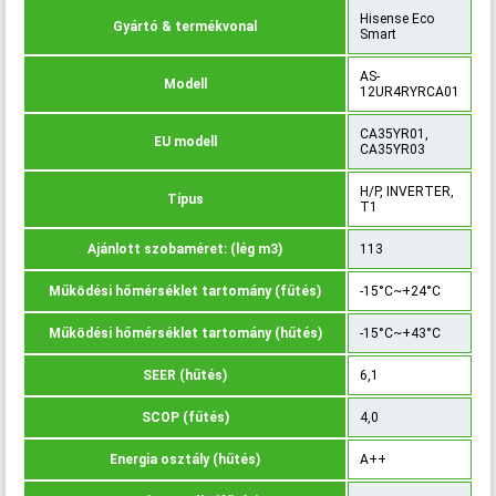
Hisense Eco
Gyártó & termékvonal
Smart
AS-
Modell
12UR4RYRCA01
CA35YR01,
EU modell
CA35YR03
H/P, INVERTER,
Típus
T1
Ajánlott szobaméret: (lég m3)
113
Működési hőmérséklet tartomány (fűtés)
-15°C~+24°C
Működési hőmérséklet tartomány (hűtés)
-15°C~+43°C
SEER (hűtés)
6,1
SCOP (fűtés)
4,0
Energia osztály (hűtés)
A++